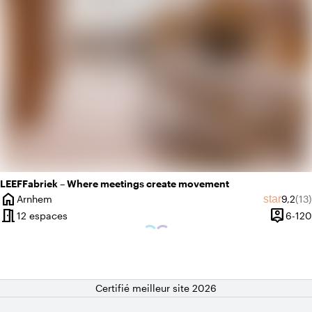
LEEFFabriek – Where meetings create movement
home
Note m
Nom
star
Arnhem
9,2
(13)
Ville
meeting_room
person_pin
12 espaces
6-120
Capacit
Certifié meilleur site 2026