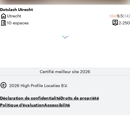
Dotslash Utrecht
home
Note m
Nom
star
Utrecht
9,5
(14)
Ville
meeting_room
person_pin
10 espaces
2-250
Capacit
Certifié meilleur site 2026
copyright
2026
High Profile Locaties B.V.
Déclaration de confidentialité
Droits de propriété
Politique d'évaluation
Accessibilité