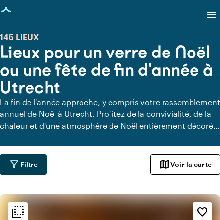
age chargée
menu
145 LIEUX
Lieux pour un verre de Noël
ou une fête de fin d'année à
Utrecht
La fin de l'année approche, y compris votre rassemblement
annuel de Noël à Utrecht. Profitez de la convivialité, de la
chaleur et d'une atmosphère de Noël entièrement décorée
dans des lieux surprenants. Découvrez ici toutes les
locations pour votre célébration de Noël à Utrecht !
filter_alt
map
Filtre
Voir la carte
flip_to_back
flip_to_back
Ambiance
favorite_border