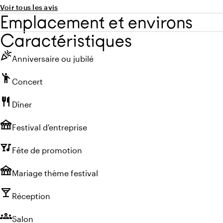
Voir tous les avis
Emplacement et environs
Caractéristiques
celebration
Anniversaire ou jubilé
emoji_people
Concert
restaurant
Dîner
festival
Festival d'entreprise
nightlife
Fête de promotion
festival
Mariage thème festival
local_bar
Réception
groups
Salon