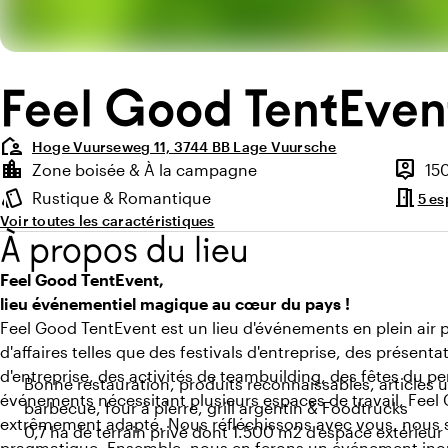
Feel Good TentEven
location_away
Hoge Vuurseweg 11, 3744 BB Lage Vuursche
Points forts
location_city
person_pin
Zone boisée & À la campagne
15
Environnement
Capaci
meeting_room
style
Rustique & Romantique
5 es
Ambiance
Voir toutes les caractéristiques
À propos du lieu
Feel Good TentEvent,
lieu événementiel magique au cœur du pays !
Feel Good TentEvent est un lieu d'événements en plein air 
d'affaires telles que des festivals d'entreprise, des présent
d'entreprise, des activités de teambuilding, des fêtes du pe
Bonne restauration, produits reconnaissables, articl
événements nécessitant plusieurs espaces de travail, Feel 
barbecue, four à pierre, grill argentin & Foodtrucks
extrêmement adapté. Nous réfléchissons avec vous, nous s
0,7 ha de terrain privé dont 1.500 m2 d'espace extérieur 
pragmatique. Ensemble, nous en ferons un événement inou