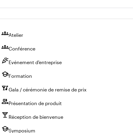
groups
Atelier
groups
Conférence
celebration
Evénement d'entreprise
school
Formation
nightlife
Gala / cérémonie de remise de prix
group
Présentation de produit
local_bar
Réception de bienvenue
school
Symposium