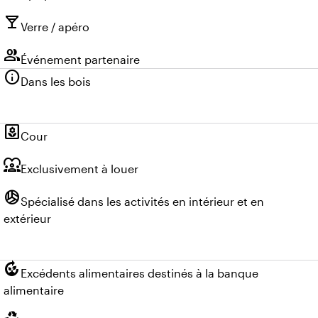
local_bar
Verre / apéro
group
Événement partenaire
info
Dans les bois
yard
Cour
diversity_1
Exclusivement à louer
sports_volleyball
Spécialisé dans les activités en intérieur et en
extérieur
compost
Excédents alimentaires destinés à la banque
alimentaire