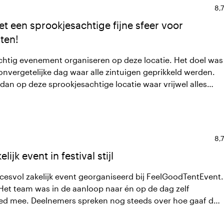
No
8,7
et een sprookjesachtige fijne sfeer voor
ten!
chtig evenement organiseren op deze locatie. Het doel was
nvergetelijke dag waar alle zintuigen geprikkeld werden.
dan op deze sprookjesachtige locatie waar vrijwel alles
voor de natuur en oog voor de klant heb ik van begin tot
tact gehad met Inez. Ook het personeel was super, tot in
No
8,7
ijk event in festival stijl
esvol zakelijk event georganiseerd bij FeelGoodTentEvent.
 Het team was in de aanloop naar én op de dag zelf
d mee. Deelnemers spreken nog steeds over hoe gaaf de
eleving het gehele event was.