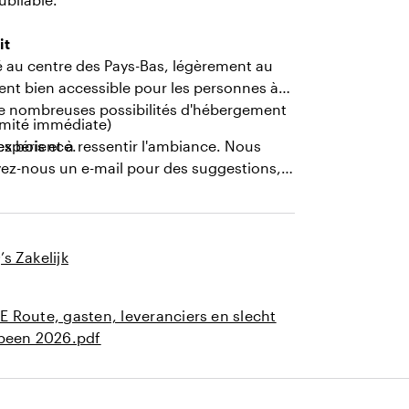
it
é au centre des Pays-Bas, légèrement au
ment bien accessible pour les personnes à
 De nombreuses possibilités d'hébergement
ximité immédiate)
es bois et à ressentir l'ambiance. Nous
expérience.
yez-nous un e-mail pour des suggestions,
s Zakelijk
E Route, gasten, leveranciers en slecht
 been 2026.pdf