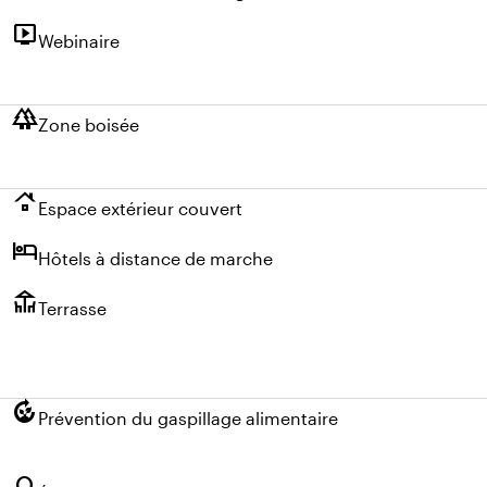
live_tv
Webinaire
forest
Zone boisée
roofing
Espace extérieur couvert
hotel
Hôtels à distance de marche
deck
Terrasse
compost
Prévention du gaspillage alimentaire