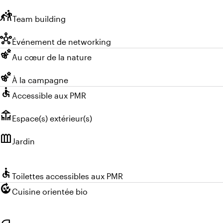
sports_kabaddi
Team building
hub
Événement de networking
emoji_nature
Au cœur de la nature
emoji_nature
À la campagne
accessible
Accessible aux PMR
deck
Espace(s) extérieur(s)
outdoor_garden
Jardin
accessible
Toilettes accessibles aux PMR
compost
Cuisine orientée bio