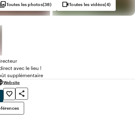
hoto_library
videocam
Toutes les photos
(
38
)
Toutes les vidéos
(
4
)
irecteur
irect avec le lieu !
ût supplémentaire
uage
Website
share
favorite_border
éférences