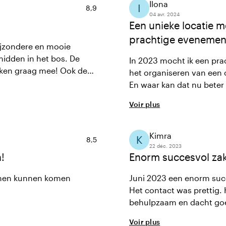
Ilona
I
Note moyenne de 8,9 sur 10
8,9
04 avr. 2024
Een unieke locatie m
prachtige evenemen
ijzondere en mooie
 midden in het bos. De
In 2023 mocht ik een pra
enken graag mee! Ook de
het organiseren van een o
En waar kan dat nu beter 
mogelijk is. Met respect 
Voir plus
eind heb ik superfijn con
detail.TOP!
Kimra
K
Note moyenne de 8,5 sur 10
8,5
22 déc. 2023
!
Enorm succesvol zakel
samen kunnen komen
Juni 2023 een enorm succ
Het contact was prettig.
behulpzaam en dacht goe
locatie was en wat een b
Voir plus