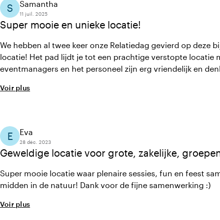
Samantha
S
11 juil. 2025
Super mooie en unieke locatie!
We hebben al twee keer onze Relatiedag gevierd op deze b
locatie! Het pad lijdt je tot een prachtige verstopte locatie
eventmanagers en het personeel zijn erg vriendelijk en d
service en catering worden goed geregeld. Kortom top!
Voir plus
Eva
E
28 déc. 2023
Geweldige locatie voor grote, zakelijke, groepen
Super mooie locatie waar plenaire sessies, fun en feest 
midden in de natuur! Dank voor de fijne samenwerking :)
Voir plus