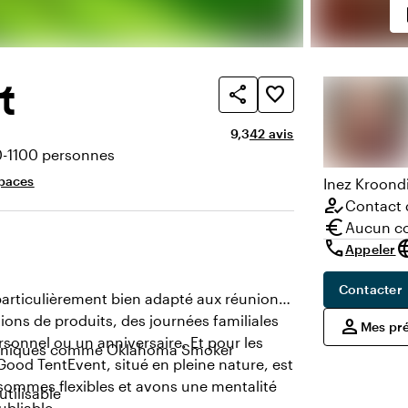
p
t
share
favorite_border
Note moyenne de 9,3 sur 10
Nombre d'avis : 42
9,3
42 avis
0-1100 personnes
té
paces
Inez
Kroon
d
how_to_reg
Contact d
euro
Aucun co
call
lang
Appeler
Contacter
particulièrement bien adapté aux réunions
ations de produits, des journées familiales
,
person
Mes pr
rsonnel ou un anniversaire. Et pour les
es uniques comme Oklahoma Smoker
Good TentEvent, situé en pleine nature, est
ommes flexibles et avons une mentalité
utilisable
bliable.