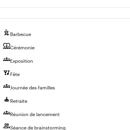
outdoor_grill
Barbecue
diversity_1
Cérémonie
groups
Exposition
nightlife
Fête
groups
Journée des familles
self_improvement
Retraite
groups
Réunion de lancement
group
Séance de brainstorming