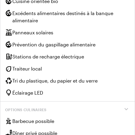
compost
Cuisine orientée bio
compost
Excédents alimentaires destinés à la banque
alimentaire
solar_power
Panneaux solaires
compost
Prévention du gaspillage alimentaire
ev_charger
Stations de recharge électrique
eco
Traiteur local
recycling
Tri du plastique, du papier et du verre
lightbulb
Éclairage LED
expand_more
OPTIONS CULINAIRES
outdoor_grill
Barbecue possible
brunch_dining
Dîner privé possible