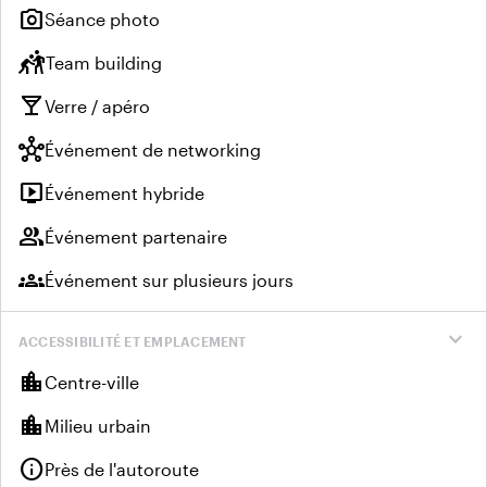
photo_camera
Séance photo
sports_kabaddi
Team building
local_bar
Verre / apéro
hub
Événement de networking
live_tv
Événement hybride
group
Événement partenaire
groups
Événement sur plusieurs jours
expand_more
ACCESSIBILITÉ ET EMPLACEMENT
location_city
Centre-ville
location_city
Milieu urbain
info
Près de l'autoroute