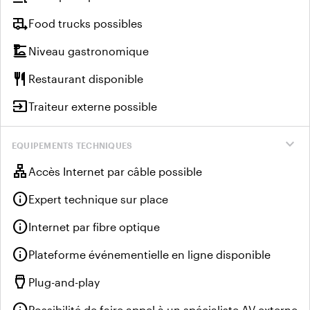
rv_hookup
Food trucks possibles
dinner_dining
Niveau gastronomique
restaurant
Restaurant disponible
input
Traiteur externe possible
expand_more
EQUIPEMENTS TECHNIQUES
lan
Accès Internet par câble possible
info
Expert technique sur place
info
Internet par fibre optique
info
Plateforme événementielle en ligne disponible
settings_input_hdmi
Plug-and-play
Possibilité de faire appel à un spécialiste AV externe