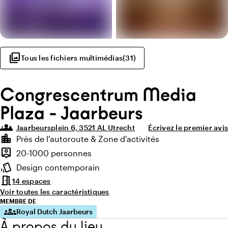
photo_library
Tous les fichiers multimédias
(
31
)
Congrescentrum Media
Plaza - Jaarbeurs
groups_3
Jaarbeursplein 6, 3521 AL Utrecht
Écrivez le premier avis
Points forts
location_city
Près de l'autoroute & Zone d'activités
Environnement
person_pin
20-1000 personnes
Capacité
style
Design contemporain
Ambiance
meeting_room
14 espaces
Voir toutes les caractéristiques
MEMBRE DE
groups
Royal Dutch Jaarbeurs
À propos du lieu