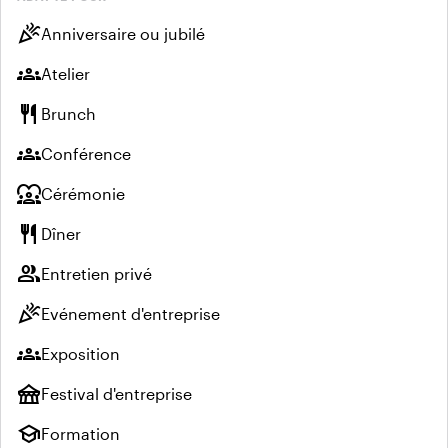
celebration
Anniversaire ou jubilé
groups
Atelier
restaurant
Brunch
groups
Conférence
diversity_1
Cérémonie
restaurant
Dîner
group
Entretien privé
celebration
Evénement d'entreprise
groups
Exposition
festival
Festival d'entreprise
school
Formation