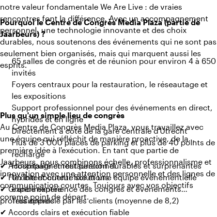
notre valeur fondamentale We Are Live : de vraies
rencontres font la différence. Avec un accompagnement
Pourquoi le Centre de Congrès Media Plaza (partie de
personnel, une technologie innovante et des choix
Jaarbeurs) ?
durables, nous soutenons des événements qui ne sont pas
seulement bien organisés, mais qui marquent aussi les
65 salles de congrès et de réunion pour environ 4 à 650
esprits.
invités
Foyers centraux pour la restauration, le réseautage et
les expositions
Support professionnel pour des événements en direct,
Plus qu'un simple lieu de congrès
hybrides et en ligne
Au Centre de Congrès Media Plaza, vous travaillez avec
Directement à côté de la gare centrale d'Utrecht
une équipe qui réfléchit de manière proactive, de la
Plus de 3 000 places de parking et plus de 40 points de
première idée à l'exécution. En tant que partie de
recharge
Jaarbeurs, nous combinons échelle, professionnalisme et
✔ Accompagnement personnel
Hospitalité et restauration durables et surprenantes
innovation avec une attention personnelle et des lignes de
✔ Flexible et orienté solutions
Un interlocuteur fixe et une équipe événementielle
communication courtes. Toujours avec vos objectifs
✔ Grande expérience des congrès et événements
expérimentée
comme point de départ.
professionnels
Très apprécié par les clients (moyenne de 8,2)
✔ Accords clairs et exécution fiable