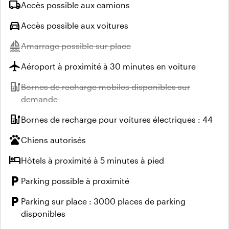
local_shipping
Accès possible aux camions
directions_car
Accès possible aux voitures
sailing
Indisponible :
Amarrage possible sur place
flight
Aéroport à proximité à 30 minutes en voiture
ev_station
Indisponible :
Bornes de recharge mobiles disponibles sur
demande
ev_station
Bornes de recharge pour voitures électriques : 44
pets
Chiens autorisés
hotel
Hôtels à proximité à 5 minutes à pied
local_parking
Parking possible à proximité
local_parking
Parking sur place : 3000 places de parking
disponibles