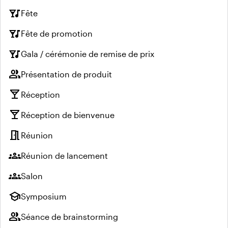
nightlife
Fête
nightlife
Fête de promotion
nightlife
Gala / cérémonie de remise de prix
group
Présentation de produit
local_bar
Réception
local_bar
Réception de bienvenue
meeting_room
Réunion
groups
Réunion de lancement
groups
Salon
school
Symposium
group
Séance de brainstorming