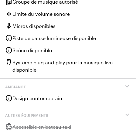
speaker_group
Groupe de musique autorisé
volume_down
Limite du volume sonore
mic
Micros disponibles
info
Piste de danse lumineuse disponible
info
Scène disponible
settings_input_hdmi
Système plug-and-play pour la musique live
disponible
expand_more
AMBIANCE
info
Design contemporain
expand_more
AUTRES ÉQUIPEMENTS
directions_boat
Indisponible :
Accessible en bateau-taxi