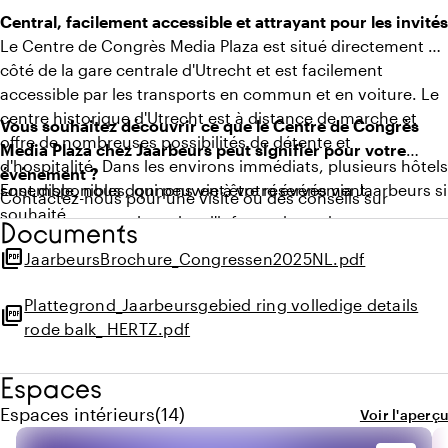
Central, facilement accessible et attrayant pour les invités
Le Centre de Congrès Media Plaza est situé directement à
côté de la gare centrale d'Utrecht et est facilement
accessible par les transports en commun et en voiture. Le
centre historique d'Utrecht est à distance de marche et
Vous souhaitez découvrir ce que le Centre de Congrès
offre de nombreuses possibilités de détente et
Media Plaza chez Jaarbeurs peut signifier pour votre
d'hospitalité. Dans les environs immédiats, plusieurs hôtels
événement ?
sont disponibles, qui peuvent être réservés via Jaarbeurs si
Ensemble, nous donnons vie à votre événement.
Contactez-nous pour une visite ou des conseils sur
souhaité.
mesure, ou consultez plus d'informations via
Documents
jaarbeurs.nl/organisator.
picture_as_pdf
JaarbeursBrochure_Congressen2025NL.pdf
Plattegrond_Jaarbeursgebied ring volledige details
picture_as_pdf
rode balk_ HERTZ.pdf
Espaces
Quantité de espaces intérieurs : 14
Espaces intérieurs
(
14
)
Voir l'aperçu