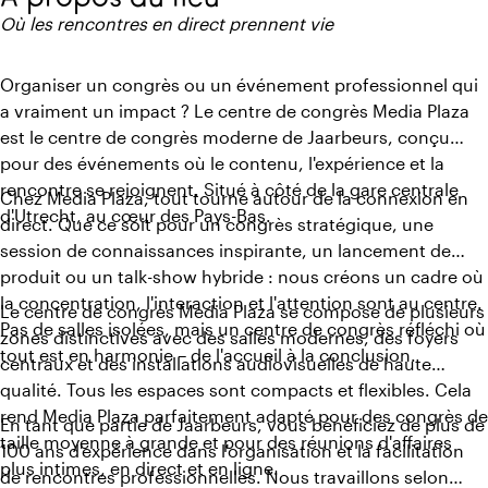
Où les rencontres en direct prennent vie
Organiser un congrès ou un événement professionnel qui
a vraiment un impact ? Le centre de congrès Media Plaza
est le centre de congrès moderne de Jaarbeurs, conçu
pour des événements où le contenu, l'expérience et la
rencontre se rejoignent. Situé à côté de la gare centrale
Chez Media Plaza, tout tourne autour de la connexion en
d'Utrecht, au cœur des Pays-Bas.
direct. Que ce soit pour un congrès stratégique, une
session de connaissances inspirante, un lancement de
produit ou un talk-show hybride : nous créons un cadre où
la concentration, l'interaction et l'attention sont au centre.
Le centre de congrès Media Plaza se compose de plusieurs
Pas de salles isolées, mais un centre de congrès réfléchi où
zones distinctives avec des salles modernes, des foyers
tout est en harmonie – de l'accueil à la conclusion.
centraux et des installations audiovisuelles de haute
qualité. Tous les espaces sont compacts et flexibles. Cela
rend Media Plaza parfaitement adapté pour des congrès de
En tant que partie de Jaarbeurs, vous bénéficiez de plus de
taille moyenne à grande et pour des réunions d'affaires
100 ans d'expérience dans l'organisation et la facilitation
plus intimes, en direct et en ligne.
de rencontres professionnelles. Nous travaillons selon