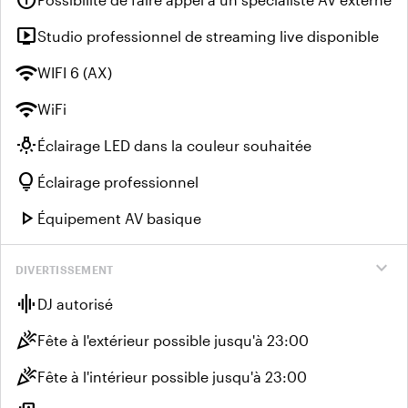
info
live_tv
Studio professionnel de streaming live disponible
wifi
WIFI 6 (AX)
wifi
WiFi
wb_incandescent
Éclairage LED dans la couleur souhaitée
lightbulb
Éclairage professionnel
play_arrow
Équipement AV basique
expand_more
DIVERTISSEMENT
graphic_eq
DJ autorisé
celebration
Fête à l'extérieur possible jusqu'à 23:00
celebration
Fête à l'intérieur possible jusqu'à 23:00