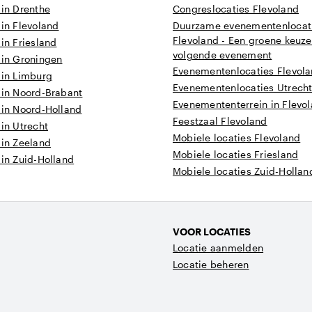
 in Drenthe
Congreslocaties Flevoland
 in Flevoland
Duurzame evenementenlocati
Flevoland - Een groene keuze
 in Friesland
volgende evenement
 in Groningen
Evenementenlocaties Flevol
 in Limburg
Evenementenlocaties Utrech
 in Noord-Brabant
Evenemententerrein in Flevo
 in Noord-Holland
Feestzaal Flevoland
 in Utrecht
Mobiele locaties Flevoland
 in Zeeland
Mobiele locaties Friesland
 in Zuid-Holland
Mobiele locaties Zuid-Hollan
VOOR LOCATIES
Locatie aanmelden
Locatie beheren