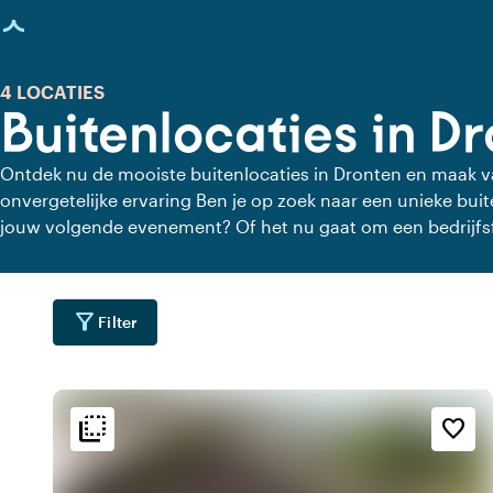
agina geladen
4 LOCATIES
Buitenlocaties in D
Ontdek nu de mooiste buitenlocaties in Dronten en maak
onvergetelijke ervaring Ben je op zoek naar een unieke buitenlocatie in Dronten voor
jouw volgende evenement? Of het nu gaat om een bedrijfs
verjaardag, Dronten biedt een scala aan prachtige buitenru
en dakterrassen tot ruime parken en landgoederen, hier vind
indruk maakt op jouw gasten.
filter_alt
Filter
flip_to_back
flip_to_back
ging
Bereikbaarheid en liggin
Sfeer en esthetiek
favorite_border
water
palette
wate
r
Bohemian / Ibiza
Aan een meer
water
spa
wate
r
Aan het water
Botanisch