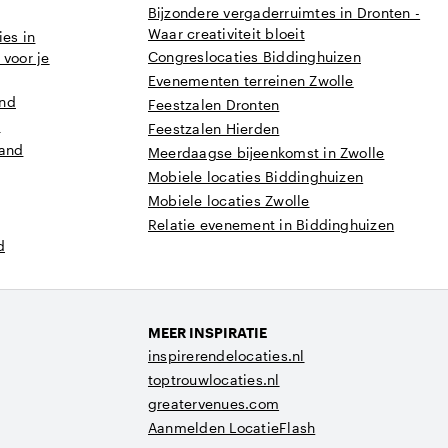
Bijzondere vergaderruimtes in Dronten -
Waar creativiteit bloeit
es in
Congreslocaties Biddinghuizen
 voor je
Evenementen terreinen Zwolle
and
Feestzalen Dronten
t
Feestzalen Hierden
land
Meerdaagse bijeenkomst in Zwolle
Mobiele locaties Biddinghuizen
Mobiele locaties Zwolle
Relatie evenement in Biddinghuizen
d
MEER INSPIRATIE
inspirerendelocaties.nl
toptrouwlocaties.nl
greatervenues.com
Aanmelden LocatieFlash