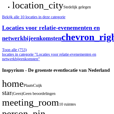
location_city
Stedelijk gelegen
Bekijk alle 10 locaties in deze categorie
Locaties voor relatie-evenementen en
chevron_rig
netwerkbijeenkomsten
Toon alle
(753)
locaties in categorie "Locaties voor relatie-evenementen en
netwerkbijeenkomsten"
Inspyrium - De groenste eventlocatie van Nederland
home
Plaats
Cuijk
star
(
Geen
)
Geen beoordelingen
meeting_room
10 ruimtes
person_pin