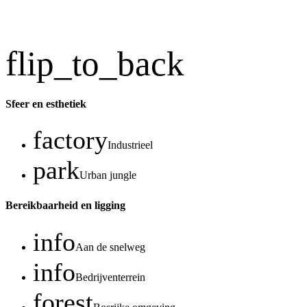
flip_to_back
Sfeer en esthetiek
factory
Industrieel
park
Urban jungle
Bereikbaarheid en ligging
info
Aan de snelweg
info
Bedrijventerrein
forest