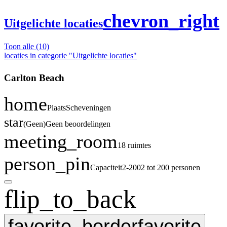
chevron_right
Uitgelichte locaties
Toon alle
(10)
locaties in categorie "Uitgelichte locaties"
Carlton Beach
home
Plaats
Scheveningen
star
(
Geen
)
Geen beoordelingen
meeting_room
18 ruimtes
person_pin
Capaciteit
2-200
2 tot 200 personen
flip_to_back
favorite_border
favorite