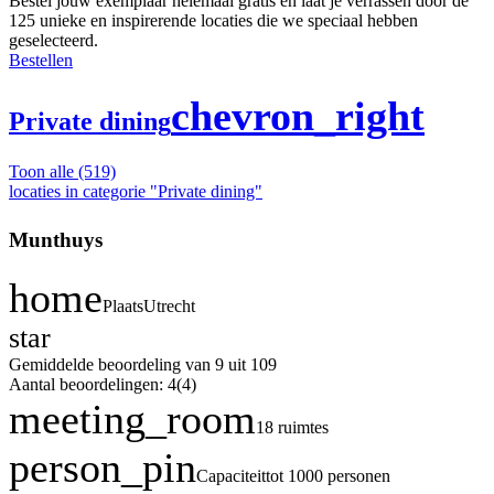
Bestel jouw exemplaar helemaal gratis en laat je verrassen door de
125 unieke en inspirerende locaties die we speciaal hebben
geselecteerd.
Bestellen
chevron_right
Private dining
Toon alle
(519)
locaties in categorie "Private dining"
Munthuys
home
Plaats
Utrecht
star
Gemiddelde beoordeling van 9 uit 10
9
Aantal beoordelingen: 4
(4)
meeting_room
18 ruimtes
person_pin
Capaciteit
tot 1000 personen