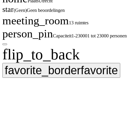
Plaats
Utrecht
star
(
Geen
)
Geen beoordelingen
meeting_room
13 ruimtes
person_pin
Capaciteit
1-23000
1 tot 23000 personen
flip_to_back
favorite_border
favorite