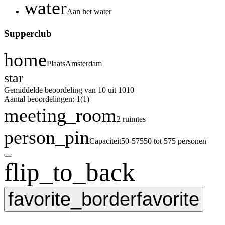
water
Aan het water
Supperclub
home
Plaats
Amsterdam
star
Gemiddelde beoordeling van 10 uit 10
10
Aantal beoordelingen: 1
(1)
meeting_room
2 ruimtes
person_pin
Capaciteit
50-575
50 tot 575 personen
flip_to_back
favorite_border
favorite