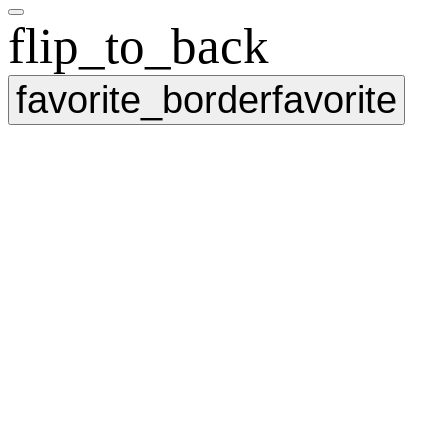
flip_to_back
favorite_border
favorite