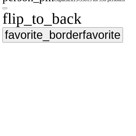
flip_to_back
favorite_border
favorite