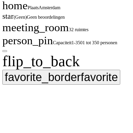
home
Plaats
Amsterdam
star
(
Geen
)
Geen beoordelingen
meeting_room
32 ruimtes
person_pin
Capaciteit
1-350
1 tot 350 personen
flip_to_back
favorite_border
favorite