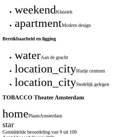
weekend
Klassiek
apartment
Modern design
Bereikbaarheid en ligging
water
Aan de gracht
location_city
Hartje centrum
location_city
Stedelijk gelegen
TOBACCO Theater Amsterdam
home
Plaats
Amsterdam
star
Gemiddelde beoordeling van 9 uit 10
9