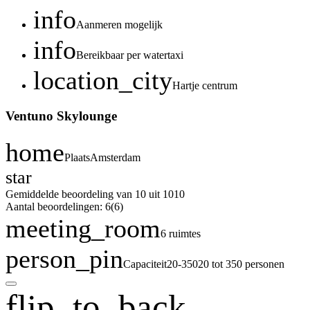
info
Aanmeren mogelijk
info
Bereikbaar per watertaxi
location_city
Hartje centrum
Ventuno Skylounge
home
Plaats
Amsterdam
star
Gemiddelde beoordeling van 10 uit 10
10
Aantal beoordelingen: 6
(6)
meeting_room
6 ruimtes
person_pin
Capaciteit
20-350
20 tot 350 personen
flip_to_back