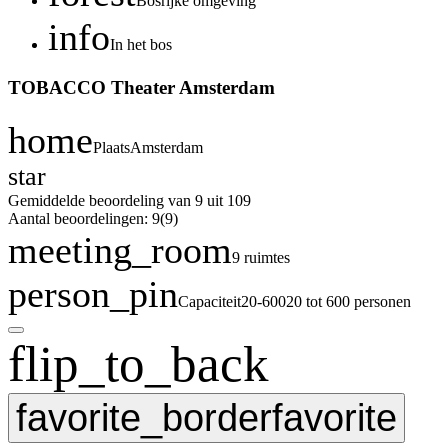
Bosrijke omgeving
info
In het bos
TOBACCO Theater Amsterdam
home
Plaats
Amsterdam
star
Gemiddelde beoordeling van 9 uit 10
9
Aantal beoordelingen: 9
(9)
meeting_room
9 ruimtes
person_pin
Capaciteit
20-600
20 tot 600 personen
flip_to_back
favorite_border
favorite