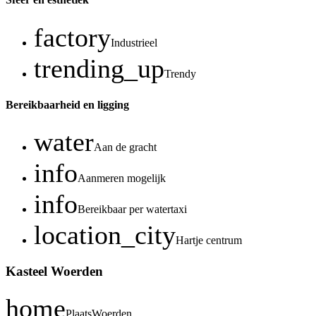
factory
Industrieel
trending_up
Trendy
Bereikbaarheid en ligging
water
Aan de gracht
info
Aanmeren mogelijk
info
Bereikbaar per watertaxi
location_city
Hartje centrum
Kasteel Woerden
home
Plaats
Woerden