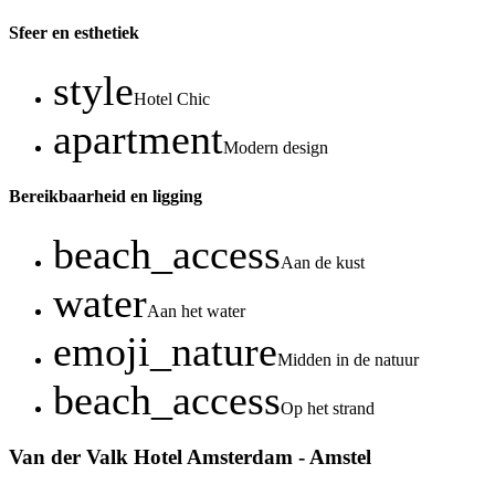
Sfeer en esthetiek
style
Hotel Chic
apartment
Modern design
Bereikbaarheid en ligging
beach_access
Aan de kust
water
Aan het water
emoji_nature
Midden in de natuur
beach_access
Op het strand
Van der Valk Hotel Amsterdam - Amstel