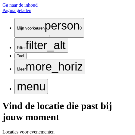
Ga naar de inhoud
Pagina geladen
person
Mijn voorkeuren
0
,
filter_alt
Filter
Taal
more_horiz
Meer
menu
Vind de locatie die past bij
jouw moment
Locaties voor evenementen