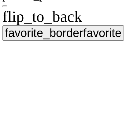
flip_to_back
favorite_border
favorite