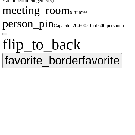
Aantal beoordelingen: 9
(9)
meeting_room
9 ruimtes
person_pin
Capaciteit
20-600
20 tot 600 personen
flip_to_back
favorite_border
favorite