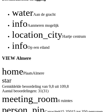
water
Aan de gracht
info
Aanmeren mogelijk
location_city
Hartje centrum
info
Op een eiland
VIEW Almere
home
Plaats
Almere
star
Gemiddelde beoordeling van 9,8 uit 10
9,8
Aantal beoordelingen: 31
(31)
meeting_room
6 ruimtes
person_pin
Capaciteit
15-350
15 tot 350 personen