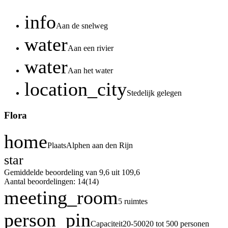
info
Aan de snelweg
water
Aan een rivier
water
Aan het water
location_city
Stedelijk gelegen
Flora
home
Plaats
Alphen aan den Rijn
star
Gemiddelde beoordeling van 9,6 uit 10
9,6
Aantal beoordelingen: 14
(14)
meeting_room
5 ruimtes
person_pin
Capaciteit
20-500
20 tot 500 personen