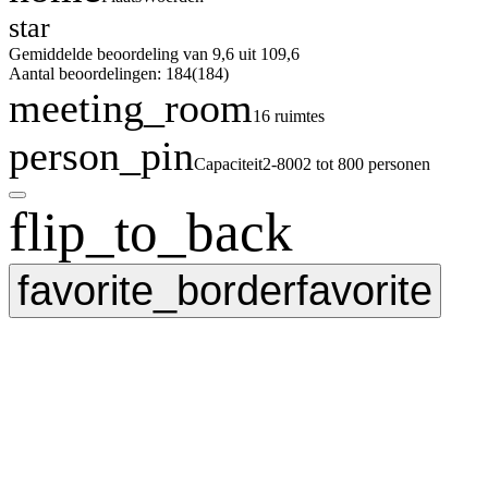
star
Gemiddelde beoordeling van 9,6 uit 10
9,6
Aantal beoordelingen: 184
(184)
meeting_room
16 ruimtes
person_pin
Capaciteit
2-800
2 tot 800 personen
flip_to_back
favorite_border
favorite