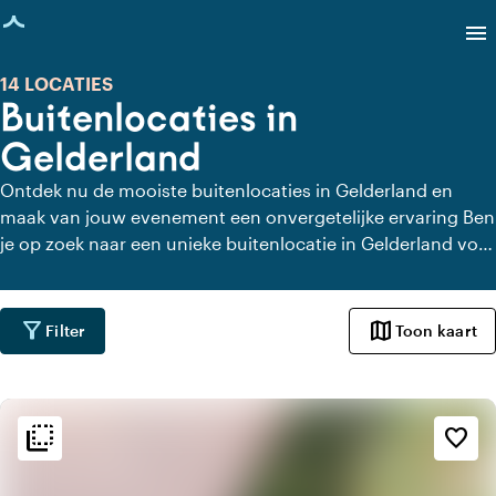
agina geladen
menu
14 LOCATIES
Buitenlocaties in
Gelderland
Ontdek nu de mooiste buitenlocaties in Gelderland en
maak van jouw evenement een onvergetelijke ervaring Ben
je op zoek naar een unieke buitenlocatie in Gelderland voor
jouw volgende evenement? Of het nu gaat om een
bedrijfsfeest, teambuildingdag of verjaardag, Gelderland
biedt een scala aan prachtige buitenruimtes. Van
filter_alt
map
Filter
Toon kaart
sfeervolle tuinen en dakterrassen tot ruime parken en
landgoederen, hier vind je de perfecte plek die indruk
maakt op jouw gasten.
flip_to_back
flip_to_back
Sfeer en esthetiek
favorite_border
factory
Industrieel
landscape
Landelijk