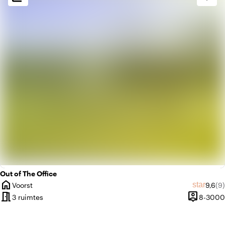
home
Huiselijk
park
Urban jungle
Out of The Office
home
Gemid
Aa
star
Voorst
9,6
(9)
Plaats
meeting_room
person_pin
3 ruimtes
8-3000
Capacitei