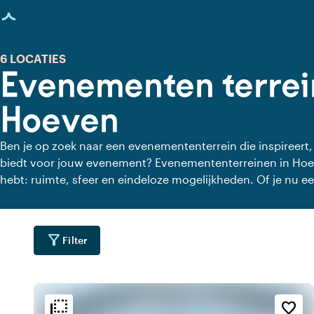
agina geladen
6 LOCATIES
Evenementen terre
Hoeven
Ben je op zoek naar een evenemententerrein die inspireert, 
biedt voor jouw evenement? Evenemententerreinen in Hoev
hebt: ruimte, sfeer en eindeloze mogelijkheden. Of je nu een
sportevenement organiseert, deze terreinen sluiten naadl
filter_alt
Filter
flip_to_back
flip_to_back
ging
Bereikbaarheid en liggin
Sfeer en esthetiek
favorite_border