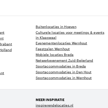
Buitenlocaties in Hoeven
ant
Culturele locaties voor meetings & events
in Klaaswaal
ant
Evenementenlocaties Wernhout
Brabant
Feestzalen Wernhout
Holland
Mobiele locaties Breda
Netwerkevenement Zuid-Beijerland
Sportaccommodaties in Breda
Sportaccommodaties in Den Hout
ant
Sportaccommodaties in Wernhout
MEER INSPIRATIE
inspirerendelocaties.nl