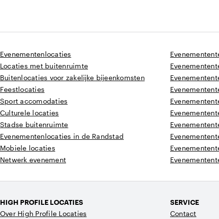
Evenementenlocaties
Evenementente
Locaties met buitenruimte
Evenementente
Buitenlocaties voor zakelijke bijeenkomsten
Evenemententer
Feestlocaties
Evenementente
Sport accomodaties
Evenementente
Culturele locaties
Evenementente
Stadse buitenruimte
Evenementente
Evenementenlocaties in de Randstad
Evenemententer
Mobiele locaties
Evenementente
Netwerk evenement
Evenementente
HIGH PROFILE LOCATIES
SERVICE
Over High Profile Locaties
Contact