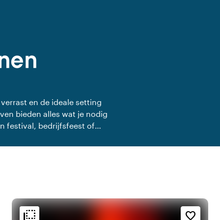
inen
verrast en de ideale setting
en bieden alles wat je nodig
 festival, bedrijfsfeest of
oos aan op jouw wensen.
flip_to_back
flip_to_back
g
Bereikbaarheid en ligging
Sfeer en esthetiek
favorite_border