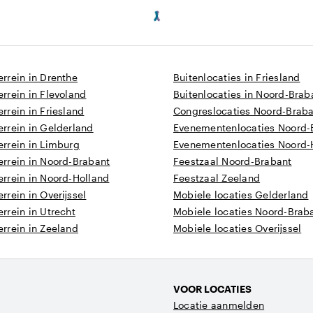
rrein in Drenthe
Buitenlocaties in Friesland
rrein in Flevoland
Buitenlocaties in Noord-Brab
rein in Friesland
Congreslocaties Noord-Brab
rrein in Gelderland
Evenementenlocaties Noord-
rrein in Limburg
Evenementenlocaties Noord-
rrein in Noord-Brabant
Feestzaal Noord-Brabant
rrein in Noord-Holland
Feestzaal Zeeland
rein in Overijssel
Mobiele locaties Gelderland
rrein in Utrecht
Mobiele locaties Noord-Brab
rrein in Zeeland
Mobiele locaties Overijssel
VOOR LOCATIES
Locatie aanmelden