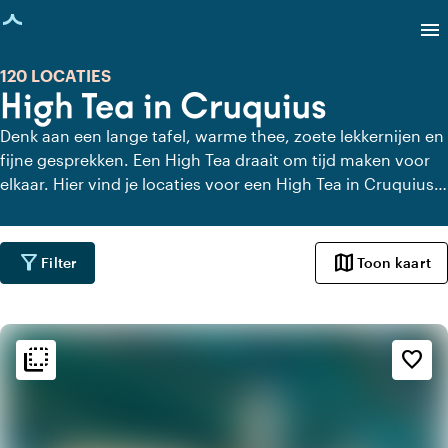
agina geladen
menu
120 LOCATIES
High Tea in Cruquius
Denk aan een lange tafel, warme thee, zoete lekkernijen en
fijne gesprekken. Een High Tea draait om tijd maken voor
elkaar. Hier vind je locaties voor een High Tea in Cruquius
die dat gevoel versterken. Met uitzicht, charme of gewoon
heel lekker eten. Even geen haast, alleen aandacht voor
elkaar en de lekkernijen.
filter_alt
map
Filter
Toon kaart
flip_to_back
flip_to_back
Sfeer en esthetiek
favorite_border
apartment
Modern design
park
Urban jungle