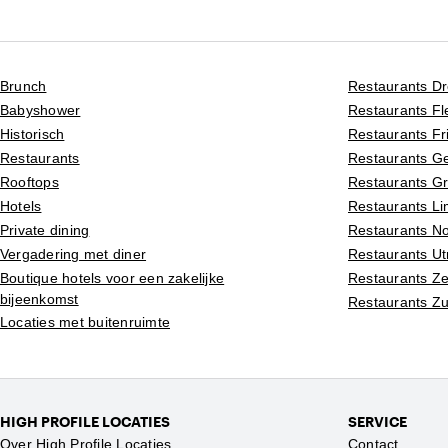
Brunch
Restaurants D
Babyshower
Restaurants Fl
Historisch
Restaurants Fr
Restaurants
Restaurants Ge
Rooftops
Restaurants G
Hotels
Restaurants L
Private dining
Restaurants N
Vergadering met diner
Restaurants Ut
Boutique hotels voor een zakelijke
Restaurants Z
bijeenkomst
Restaurants Zu
Locaties met buitenruimte
HIGH PROFILE LOCATIES
SERVICE
Over High Profile Locaties
Contact