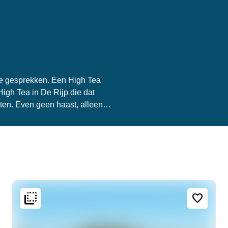
jne gesprekken. Een High Tea
High Tea in De Rijp die dat
eten. Even geen haast, alleen
flip_to_back
flip_to_back
g
Bereikbaarheid en ligging
Sfeer en esthetiek
favorite_border
r
style
location_city
Hartje centrum
Hotel Chic
e
home
Huiselijk