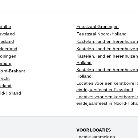
renthe
Feestzaal Groningen
evoland
Feestzaal Noord-Holland
iesland
Kastelen, land en herenhuizen
lderland
Kastelen, land en herenhuizen
roningen
Kastelen, land en herenhuizen
Holland
imburg
Kastelen, land en herenhuizen
oord-Brabant
Holland
recht
Locaties voor een kerstborrel 
eeland
eindejaarsfeest in Flevoland
id-Holland
Locaties voor een kerstborrel 
eindejaarsfeest in Noord-Holl
VOOR LOCATIES
Locatie aanmelden