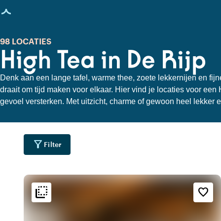
agina geladen
98 LOCATIES
High Tea in De Rijp
Denk aan een lange tafel, warme thee, zoete lekkernijen en fi
draait om tijd maken voor elkaar. Hier vind je locaties voor een 
gevoel versterken. Met uitzicht, charme of gewoon heel lekker 
aandacht voor elkaar en de lekkernijen.
filter_alt
Filter
flip_to_back
flip_to_back
ging
Bereikbaarheid en liggin
Sfeer en esthetiek
favorite_border
water
landscape
wate
r
Aan het water
Landelijk
forest
favorite
emoji_natur
g
Midden in de natuur
Romantisch