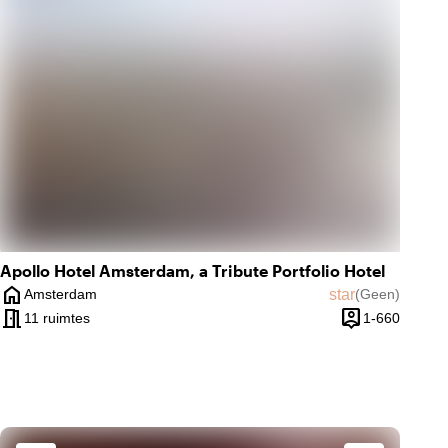
palette
Kleurrijk
Apollo Hotel Amsterdam, a Tribute Portfolio Hotel
home
star
Amsterdam
(
Geen
)
elingen
Plaats
Geen beoordeli
meeting_room
person_pin
ot 60 personen
1 tot 6
11 ruimtes
1-660
Capaciteit