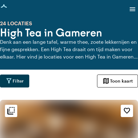
agina geladen
menu
24 LOCATIES
High Tea in Gameren
Denk aan een lange tafel, warme thee, zoete lekkernijen en
fijne gesprekken. Een High Tea draait om tijd maken voor
elkaar. Hier vind je locaties voor een High Tea in Gameren
die dat gevoel versterken. Met uitzicht, charme of gewoon
heel lekker eten. Even geen haast, alleen aandacht voor
elkaar en de lekkernijen.
filter_alt
map
Filter
Toon kaart
flip_to_back
flip_to_back
Sfeer en esthetiek
favorite_border
weekend
Klassiek
favorite
Romantisch