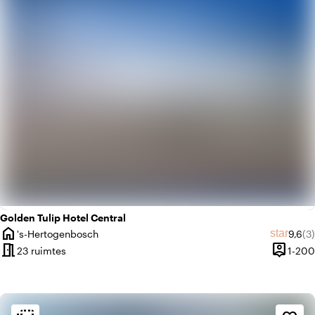
weekend
Klassiek
Golden Tulip Hotel Central
home
Gemid
Aa
star
's-Hertogenbosch
9,6
(3)
Plaats
meeting_room
person_pin
23 ruimtes
1-200
Capacite
Sfeer en esthetiek