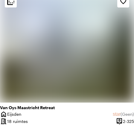
flip_to_back
flip_to_back
favorite_border
style
Hotel Chic
weekend
Klassiek
Van Oys Maastricht Retreat
home
star
Eijsden
(
Geen
)
Plaats
Geen beo
meeting_room
person_pin
18 ruimtes
2-325
Capacit