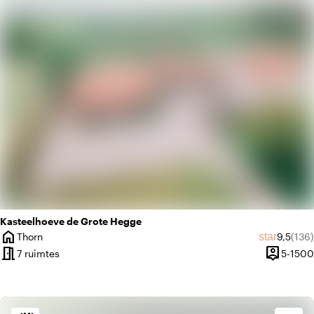
landscape
Landelijk
Kasteelhoeve de Grote Hegge
home
Gemidde
Aant
star
Thorn
9,5
(136)
Plaats
meeting_room
person_pin
7 ruimtes
5-1500
Capacitei