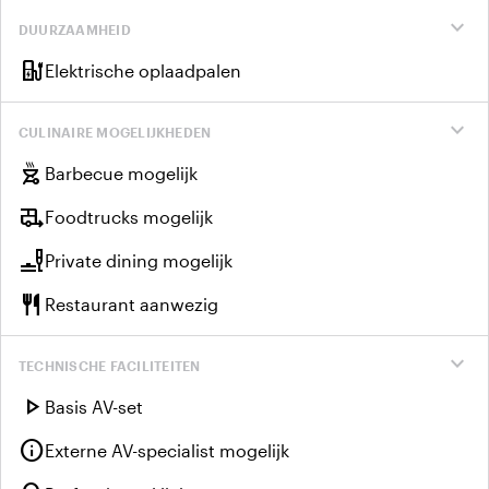
expand_more
DUURZAAMHEID
ev_charger
Elektrische oplaadpalen
expand_more
CULINAIRE MOGELIJKHEDEN
outdoor_grill
Barbecue mogelijk
rv_hookup
Foodtrucks mogelijk
brunch_dining
Private dining mogelijk
restaurant
Restaurant aanwezig
expand_more
TECHNISCHE FACILITEITEN
play_arrow
Basis AV-set
info
Externe AV-specialist mogelijk