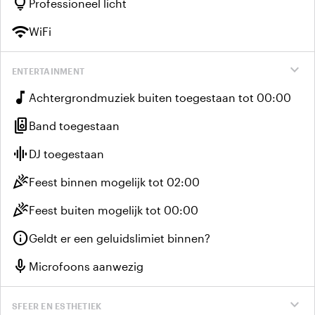
lightbulb
Professioneel licht
wifi
WiFi
expand_more
ENTERTAINMENT
music_note
Achtergrondmuziek buiten toegestaan tot 00:00
speaker_group
Band toegestaan
graphic_eq
DJ toegestaan
celebration
Feest binnen mogelijk tot 02:00
celebration
Feest buiten mogelijk tot 00:00
info
Geldt er een geluidslimiet binnen?
mic
Microfoons aanwezig
expand_more
SFEER EN ESTHETIEK