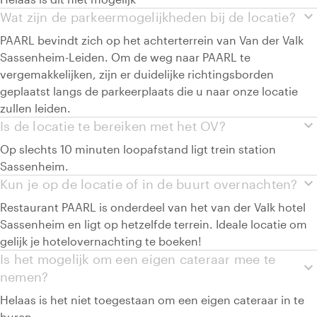
expand_more
Wat zijn de parkeermogelijkheden bij de locatie?
PAARL bevindt zich op het achterterrein van Van der Valk
Sassenheim-Leiden. Om de weg naar PAARL te
vergemakkelijken, zijn er duidelijke richtingsborden
geplaatst langs de parkeerplaats die u naar onze locatie
zullen leiden.
expand_more
Is de locatie te bereiken met het OV?
Op slechts 10 minuten loopafstand ligt trein station
Sassenheim.
expand_more
Kun je op de locatie of in de buurt overnachten?
Restaurant PAARL is onderdeel van het van der Valk hotel
Sassenheim en ligt op hetzelfde terrein. Ideale locatie om
gelijk je hotelovernachting te boeken!
Is het mogelijk om een eigen cateraar mee te
expand_more
nemen?
Helaas is het niet toegestaan om een eigen cateraar in te
huren.