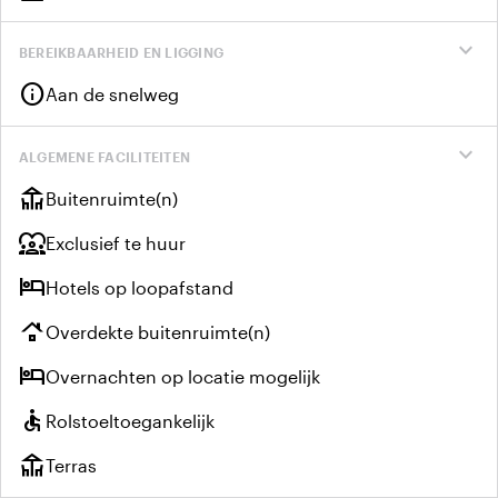
expand_more
BEREIKBAARHEID EN LIGGING
info
Aan de snelweg
expand_more
ALGEMENE FACILITEITEN
deck
Buitenruimte(n)
diversity_1
Exclusief te huur
hotel
Hotels op loopafstand
roofing
Overdekte buitenruimte(n)
hotel
Overnachten op locatie mogelijk
accessible
Rolstoeltoegankelijk
deck
Terras