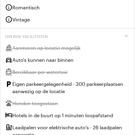
info
Romantisch
info
Vintage
expand_more
OVERIGE FACILITEITEN
sailing
Niet beschikbaar:
Aanmeren op locatie mogelijk
directions_car
Auto's kunnen naar binnen
directions_boat
Niet beschikbaar:
Bereikbaar per watertaxi
local_parking
Eigen parkeergelegenheid - 300 parkeerplaatsen
aanwezig op de locatie
pets
Niet beschikbaar:
Honden toegestaan
hotel
Hotels in de buurt op 1 minuten loopafstand
ev_station
Laadpalen voor elektrische auto’s - 26 laadpalen
aanwezig