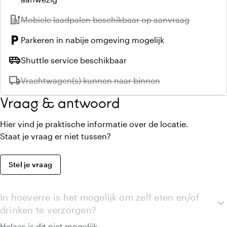
ev_station
Niet beschikbaar:
Mobiele laadpalen beschikbaar op aanvraag
local_parking
Parkeren in nabije omgeving mogelijk
airport_shuttle
Shuttle service beschikbaar
local_shipping
Niet beschikbaar:
Vrachtwagen(s) kunnen naar binnen
Vraag & antwoord
Hier vind je praktische informatie over de locatie.
Staat je vraag er niet tussen?
Stel je vraag
In hoeverre is het mogelijk om zelf eten en/of
expand_more
drinken te verzorgen?
Helaas is dit niet mogelijk