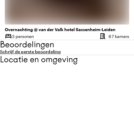
Overnachting @ van der Valk hotel Sassenheim-Leiden
meeting_room
bed
Aa
3 personen
67 kamers
Capaciteit
Beoordelingen
Schrijf de eerste beoordeling
Locatie en omgeving