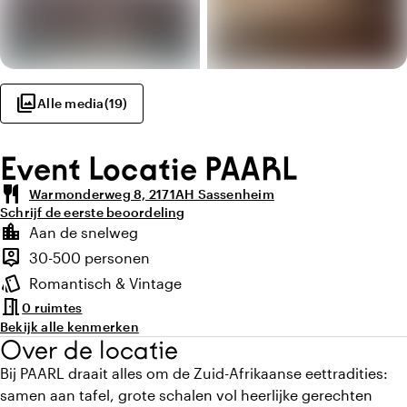
photo_library
Alle media
(
19
)
Event Locatie PAARL
restaurant
Warmonderweg 8, 2171AH Sassenheim
Schrijf de eerste beoordeling
Highlights
location_city
Aan de snelweg
Locatie en omgeving
person_pin
30-500 personen
Capaciteit
style
Romantisch & Vintage
Sfeer en uitstraling
meeting_room
0 ruimtes
Bekijk alle kenmerken
Over de locatie
Bij PAARL draait alles om de Zuid-Afrikaanse eettradities:
samen aan tafel, grote schalen vol heerlijke gerechten