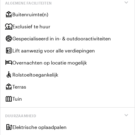
expand_more
ALGEMENE FACILITEITEN
deck
Buitenruimte(n)
diversity_1
Exclusief te huur
sports_volleyball
Gespecialiseerd in in- & outdooractiviteiten
elevator
Lift aanwezig voor alle verdiepingen
hotel
Overnachten op locatie mogelijk
accessible
Rolstoeltoegankelijk
deck
Terras
outdoor_garden
Tuin
expand_more
DUURZAAMHEID
ev_charger
Elektrische oplaadpalen