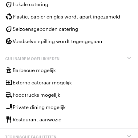
eco
Lokale catering
recycling
Plastic, papier en glas wordt apart ingezameld
eco
Seizoensgebonden catering
compost
Voedselverspilling wordt tegengegaan
expand_more
CULINAIRE MOGELIJKHEDEN
outdoor_grill
Barbecue mogelijk
input
Externe cateraar mogelijk
rv_hookup
Foodtrucks mogelijk
brunch_dining
Private dining mogelijk
restaurant
Restaurant aanwezig
expand_more
TECHNISCHE FACILITEITEN