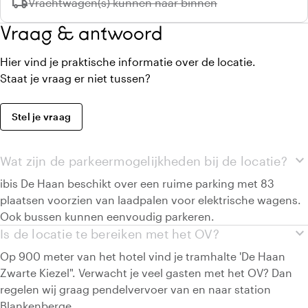
local_shipping
Niet beschikbaar:
Vrachtwagen(s) kunnen naar binnen
Vraag & antwoord
Hier vind je praktische informatie over de locatie.
Staat je vraag er niet tussen?
Stel je vraag
expand_more
Wat zijn de parkeermogelijkheden bij de locatie?
ibis De Haan beschikt over een ruime parking met 83
plaatsen voorzien van laadpalen voor elektrische wagens.
Ook bussen kunnen eenvoudig parkeren.
expand_more
Is de locatie te bereiken met het OV?
Op 900 meter van het hotel vind je tramhalte 'De Haan
Zwarte Kiezel". Verwacht je veel gasten met het OV? Dan
regelen wij graag pendelvervoer van en naar station
Blankenberge.