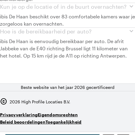
expand_more
Kun je op de locatie of in de buurt overnachten?
ibis De Haan beschikt over 83 comfortabele kamers waar je
zorgeloos kan overnachten.
expand_more
Hoe is de bereikbaarheid per auto?
ibis De Haan is eenvoudig bereikbaar per auto. De afrit
Jabbeke van de E40 richting Brussel ligt 11 kilometer van
het hotel. Op 15 km rijd je de A11 op richting Antwerpen.
Beste website van het jaar 2026 gecertificeerd
copyright
2026
High Profile Locaties B.V.
Privacyverklaring
Eigendomsrechten
Beleid beoordelingen
Toegankelijkheid