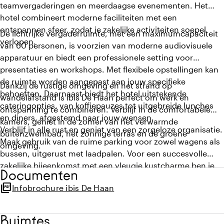
teamvergaderingen en meerdaagse evenementen. Het
hotel combineert moderne faciliteiten met een
ontspannen sfeer, zodat je zakelijke activiteiten soepel
De lichtrijke vergaderruimte, met een maximumcapaciteit
verlopen.
van 60 personen, is voorzien van moderne audiovisuele
apparatuur en biedt een professionele setting voor
presentaties en workshops. Met flexibele opstellingen kan
de ruimte worden aangepast aan jouw specifieke
Dankzij de rustige omgeving en het strand op
behoeften. Daarnaast biedt het hotel uitstekende
wandelafstand is ibis De Haan perfect om werk en
cateringopties, van koffiepauzes tot uitgebreide lunches
ontspanning te combineren. Verblijf in de comfortabele
en diners, afgestemd naar jouw wensen.
kamers, geniet in de zomer van het verwarmde
Verblijf in alle rust en geniet van een zorgeloze organisatie.
buitenzwembad, het zonnige terras en de groene
Maak gebruik van de ruime parking voor zowel wagens als
omgeving.
bussen, uitgerust met laadpalen. Voor een succesvolle
zakelijke bijeenkomst met een vleugje kustcharme ben je
Documenten
bij ibis De Haan aan het juiste adres.
picture_as_pdf
Infobrochure ibis De Haan
Ruimtes