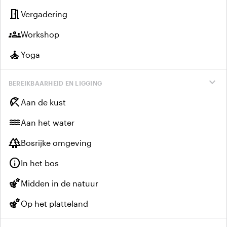
meeting_room
Vergadering
groups
Workshop
self_improvement
Yoga
expand_more
BEREIKBAARHEID EN LIGGING
beach_access
Aan de kust
water
Aan het water
forest
Bosrijke omgeving
info
In het bos
emoji_nature
Midden in de natuur
emoji_nature
Op het platteland