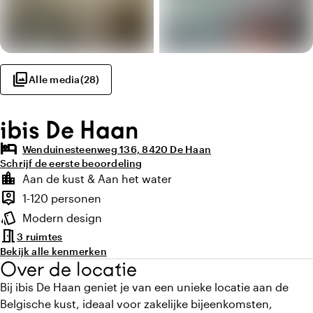
photo_library
Alle media
(
28
)
ibis De Haan
hotel
Wenduinesteenweg 136, 8420 De Haan
Schrijf de eerste beoordeling
Highlights
location_city
Aan de kust & Aan het water
Locatie en omgeving
person_pin
1-120 personen
Capaciteit
style
Modern design
Sfeer en uitstraling
meeting_room
3 ruimtes
Bekijk alle kenmerken
Over de locatie
Bij ibis De Haan geniet je van een unieke locatie aan de
Belgische kust, ideaal voor zakelijke bijeenkomsten,