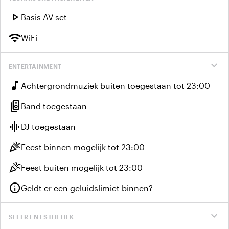
play_arrow
Basis AV-set
wifi
WiFi
expand_more
ENTERTAINMENT
music_note
Achtergrondmuziek buiten toegestaan tot 23:00
speaker_group
Band toegestaan
graphic_eq
DJ toegestaan
celebration
Feest binnen mogelijk tot 23:00
celebration
Feest buiten mogelijk tot 23:00
info
Geldt er een geluidslimiet binnen?
expand_more
SFEER EN ESTHETIEK