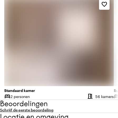
favorite_border
Standaard kamer
Su
meeting_room
bed
be
Aa
2 personen
56 kamers
Capaciteit
Ca
Beoordelingen
Schrijf de eerste beoordeling
Locatie en omgeving