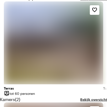
favorite_border
Terras
Tu
person_pin
tot 60 personen
Capaciteit
Aantal kamers: 2
Kamers
(
2
)
Bekijk overzicht