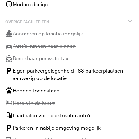
info
Modern design
expand_more
OVERIGE FACILITEITEN
sailing
Niet beschikbaar:
Aanmeren op locatie mogelijk
directions_car
Niet beschikbaar:
Auto's kunnen naar binnen
directions_boat
Niet beschikbaar:
Bereikbaar per watertaxi
local_parking
Eigen parkeergelegenheid - 83 parkeerplaatsen
aanwezig op de locatie
pets
Honden toegestaan
hotel
Niet beschikbaar:
Hotels in de buurt
ev_station
Laadpalen voor elektrische auto’s
local_parking
Parkeren in nabije omgeving mogelijk