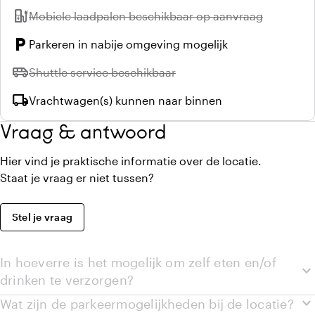
ev_station
Niet beschikbaar:
Mobiele laadpalen beschikbaar op aanvraag
local_parking
Parkeren in nabije omgeving mogelijk
airport_shuttle
Niet beschikbaar:
Shuttle service beschikbaar
local_shipping
Vrachtwagen(s) kunnen naar binnen
Vraag & antwoord
Hier vind je praktische informatie over de locatie.
Staat je vraag er niet tussen?
Stel je vraag
In hoeverre is het mogelijk om zelf eten en/of
expand_more
drinken te verzorgen?
expand_more
Wat zijn de parkeermogelijkheden bij de locatie?