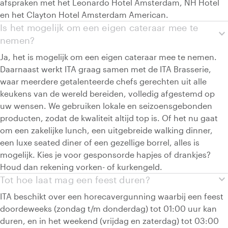
afspraken met het Leonardo Hotel Amsterdam, NH Hotel
en het Clayton Hotel Amsterdam American.
Is het mogelijk om een eigen cateraar mee te
expand_more
nemen?
Ja, het is mogelijk om een eigen cateraar mee te nemen.
Daarnaast werkt ITA graag samen met de ITA Brasserie,
waar meerdere getalenteerde chefs gerechten uit alle
keukens van de wereld bereiden, volledig afgestemd op
uw wensen. We gebruiken lokale en seizoensgebonden
producten, zodat de kwaliteit altijd top is. Of het nu gaat
om een zakelijke lunch, een uitgebreide walking dinner,
een luxe seated diner of een gezellige borrel, alles is
mogelijk. Kies je voor gesponsorde hapjes of drankjes?
Houd dan rekening vorken- of kurkengeld.
expand_more
Tot hoe laat mag een feest duren?
ITA beschikt over een horecavergunning waarbij een feest
doordeweeks (zondag t/m donderdag) tot 01:00 uur kan
duren, en in het weekend (vrijdag en zaterdag) tot 03:00