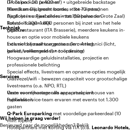
ITA Salon – 50 personen
Groot podium (± 400 m²) + uitgebreide backstage
Marnix en Gijsbrecht bordes – tot 70 personen
(kleedkamers, green rooms, stilte-ruimtes)
Ajaxfoyer en Ajaxbordes – tot 150 personen
Daglicht in vrijwel alle ruimtes (behalve de Grote Zaal)
Totaal – 1.300–1.800 personen bij inzet van het hele
Rolstoeltoegankelijk
Techniek
gebouw
Eigen restaurant (ITA Brasserie), meerdere keukens in-
house en optie voor mobiele keukens
Externe cateraar toegestaan (in overleg,
Inclusief bij zaalhuur grote zalen: 4 technici (licht,
kurken/vorkengeld van toepassing)
geluid, trekkenwand) + coördinator
Hoogwaardige geluidsinstallaties, projectie en
professionele belichting
Special effects, livestream en opname-opties mogelijk
Services
Glasvezel/wifi – bewezen capaciteit voor grootschalige
livestreams (o.a. NPO, RTL)
Geen voorrijkosten: alle apparatuur in-house van
Vaste eventmanager als aanspreekpunt
topkwaliteit
Publieksservice-team ervaren met events tot 1.300
gasten
Q-Park Europarking
met voordelige parkeerdeal (10
Wij helpen je graag verder!
min. lopen)
Benieuwd naar de mogelijkheden? Bekijk
Hotelpartners met korting via ITA (o.a.
Leonardo Hotels,