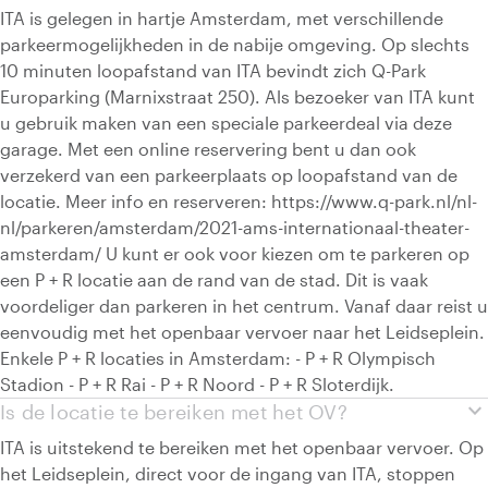
ITA is gelegen in hartje Amsterdam, met verschillende
parkeermogelijkheden in de nabije omgeving. Op slechts
10 minuten loopafstand van ITA bevindt zich Q-Park
Europarking (Marnixstraat 250). Als bezoeker van ITA kunt
u gebruik maken van een speciale parkeerdeal via deze
garage. Met een online reservering bent u dan ook
verzekerd van een parkeerplaats op loopafstand van de
locatie. Meer info en reserveren: https://www.q-park.nl/nl-
nl/parkeren/amsterdam/2021-ams-internationaal-theater-
amsterdam/ U kunt er ook voor kiezen om te parkeren op
een P + R locatie aan de rand van de stad. Dit is vaak
voordeliger dan parkeren in het centrum. Vanaf daar reist u
eenvoudig met het openbaar vervoer naar het Leidseplein.
Enkele P + R locaties in Amsterdam: - P + R Olympisch
Stadion - P + R Rai - P + R Noord - P + R Sloterdijk.
expand_more
Is de locatie te bereiken met het OV?
ITA is uitstekend te bereiken met het openbaar vervoer. Op
het Leidseplein, direct voor de ingang van ITA, stoppen