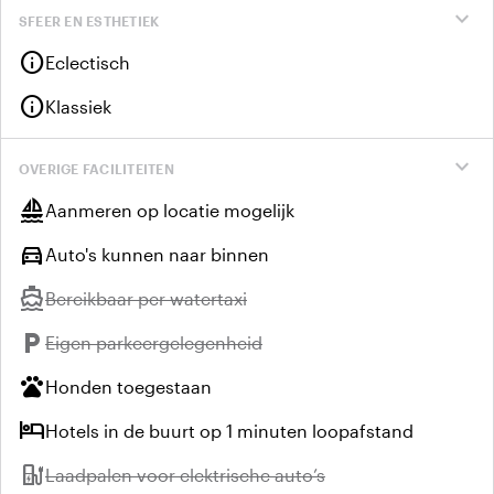
expand_more
SFEER EN ESTHETIEK
info
Eclectisch
info
Klassiek
expand_more
OVERIGE FACILITEITEN
sailing
Aanmeren op locatie mogelijk
directions_car
Auto's kunnen naar binnen
directions_boat
Niet beschikbaar:
Bereikbaar per watertaxi
local_parking
Niet beschikbaar:
Eigen parkeergelegenheid
pets
Honden toegestaan
hotel
Hotels in de buurt op 1 minuten loopafstand
ev_station
Niet beschikbaar:
Laadpalen voor elektrische auto’s