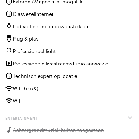
info
Externe AV-specialist mogelijk
info
Glasvezelinternet
wb_incandescent
Led verlichting in gewenste kleur
settings_input_hdmi
Plug & play
lightbulb
Professioneel licht
live_tv
Professionele livestreamstudio aanwezig
info
Technisch expert op locatie
wifi
WIFI 6 (AX)
wifi
WiFi
expand_more
ENTERTAINMENT
music_note
Niet beschikbaar:
Achtergrondmuziek buiten toegestaan