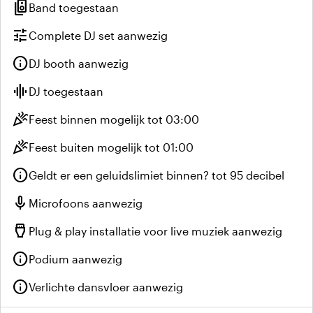
speaker_group
Band toegestaan
tune
Complete DJ set aanwezig
info
DJ booth aanwezig
graphic_eq
DJ toegestaan
celebration
Feest binnen mogelijk tot 03:00
celebration
Feest buiten mogelijk tot 01:00
info
Geldt er een geluidslimiet binnen? tot 95 decibel
mic
Microfoons aanwezig
settings_input_hdmi
Plug & play installatie voor live muziek aanwezig
info
Podium aanwezig
info
Verlichte dansvloer aanwezig