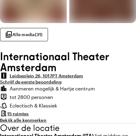
photo_library
Alle media
(
31
)
Internationaal Theater
Amsterdam
theaters
Leidseplein 26, 1017PT Amsterdam
Schrijf de eerste beoordeling
Highlights
location_city
Aanmeren mogelijk & Hartje centrum
Locatie en omgeving
person_pin
tot 2800 personen
Capaciteit
style
Eclectisch & Klassiek
Sfeer en uitstraling
meeting_room
15 ruimtes
Bekijk alle kenmerken
Over de locatie
Internationaal Theater Amsterdam (ITA)
ligt midden op