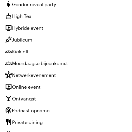
pregnant_woman
Gender reveal party
cake
High Tea
live_tv
Hybride event
celebration
Jubileum
groups
Kick-off
groups
Meerdaagse bijeenkomst
hub
Netwerkevenement
live_tv
Online event
local_bar
Ontvangst
podcasts
Podcast opname
restaurant
Private dining