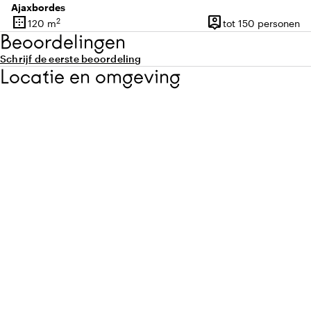
Ajaxbordes
border_outer
person_pin
2
120 m
tot 150 personen
Oppervlakte
Capaciteit
Beoordelingen
Schrijf de eerste beoordeling
Locatie en omgeving