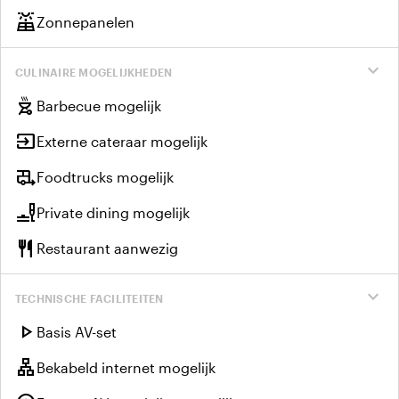
solar_power
Zonnepanelen
expand_more
CULINAIRE MOGELIJKHEDEN
outdoor_grill
Barbecue mogelijk
input
Externe cateraar mogelijk
rv_hookup
Foodtrucks mogelijk
brunch_dining
Private dining mogelijk
restaurant
Restaurant aanwezig
expand_more
TECHNISCHE FACILITEITEN
play_arrow
Basis AV-set
lan
Bekabeld internet mogelijk