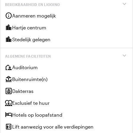
expand_more
BEREIKBAARHEID EN LIGGING
info
Aanmeren mogelijk
location_city
Hartje centrum
location_city
Stedelijk gelegen
expand_more
ALGEMENE FACILITEITEN
location_away
Auditorium
deck
Buitenruimte(n)
yard
Dakterras
diversity_1
Exclusief te huur
hotel
Hotels op loopafstand
elevator
Lift aanwezig voor alle verdiepingen