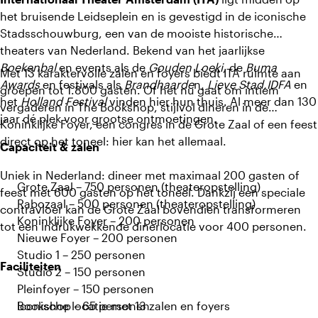
het bruisende Leidseplein en is gevestigd in de iconische
Stadsschouwburg, een van de mooiste historische
theaters van Nederland. Bekend van het jaarlijkse
Boekenbal
en events als de
Gouden Loeki
, de
Buma
Met 13 karaktervolle zalen en foyers biedt ITA ruimte aan
Awards
en festivals als
Brandhaarde
n,
Lieve Stad,
IDFA
en
groepen tot 1.800 gasten. Of het nu gaat om intiem
het
Holland Festival
vinden hier hun thuis. Al meer dan 130
vergaderen in The Bookshop, stijlvol dineren in de
jaar dé plek voor grootse ontmoetingen.
Koninklijke Foyer, een congres in de Grote Zaal of een feest
direct op het toneel: hier kan het allemaal.
Capaciteit & zalen
Uniek in Nederland: dineer met maximaal 200 gasten of
Grote Zaal – 750 personen (theateropstelling)
feest met 600 gasten op het toneel. Dankzij een speciale
Rabozaal – 500 personen (theateropstelling)
contravloer kan de Grote Zaal bovendien transformeren
Koninklijke Foyer – 200 personen
tot een indrukwekkende dinerlocatie voor 400 personen.
Nieuwe Foyer – 200 personen
Studio 1 – 250 personen
Faciliteiten
Studio 2 – 150 personen
Pleinfoyer – 150 personen
Bookshop – 65 personen
Iconische locatie met 13 zalen en foyers