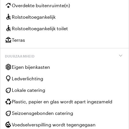
roofing
Overdekte buitenruimte(n)
accessible
Rolstoeltoegankelijk
accessible
Rolstoeltoegankelijk toilet
deck
Terras
expand_more
DUURZAAMHEID
hive
Eigen bijenkasten
lightbulb
Ledverlichting
eco
Lokale catering
recycling
Plastic, papier en glas wordt apart ingezameld
eco
Seizoensgebonden catering
compost
Voedselverspilling wordt tegengegaan