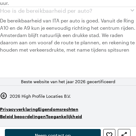
uur.
expand_more
Hoe is de bereikbaarheid per auto?
De bereikbaarheid van ITA per auto is goed. Vanuit de Ring
A10 en de A9 kun je eenvoudig richting het centrum rijden.
Amsterdam blijft natuurlijk een drukke stad. We raden
daarom aan om vooraf de route te plannen, en rekening te
houden met verkeersdrukte, met name tijdens spitsuren
Beste website van het jaar 2026 gecertificeerd
copyright
2026
High Profile Locaties B.V.
Privacyverklaring
Eigendomsrechten
Beleid beoordelingen
Toegankelijkheid
,
favorite_border
share
person
Neem contact op