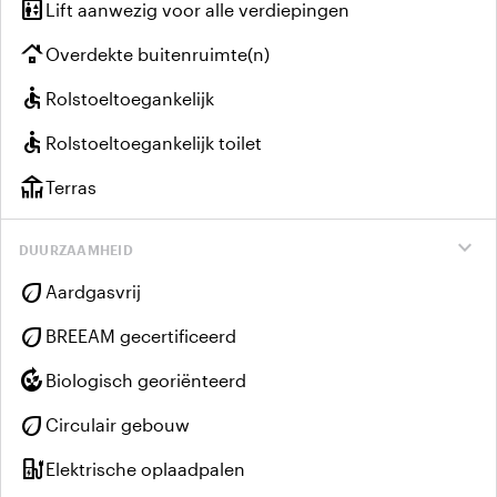
elevator
Lift aanwezig voor alle verdiepingen
roofing
Overdekte buitenruimte(n)
accessible
Rolstoeltoegankelijk
accessible
Rolstoeltoegankelijk toilet
deck
Terras
expand_more
DUURZAAMHEID
eco
Aardgasvrij
eco
BREEAM gecertificeerd
compost
Biologisch georiënteerd
eco
Circulair gebouw
ev_charger
Elektrische oplaadpalen