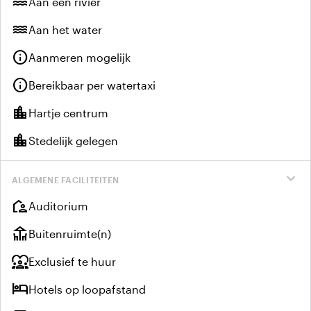
water
Aan een rivier
water
Aan het water
info
Aanmeren mogelijk
info
Bereikbaar per watertaxi
location_city
Hartje centrum
location_city
Stedelijk gelegen
expand_more
ALGEMENE FACILITEITEN
location_away
Auditorium
deck
Buitenruimte(n)
diversity_1
Exclusief te huur
hotel
Hotels op loopafstand