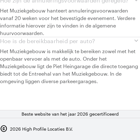
expand_more
Hoe zijn de annuleringsvoorwaarden geregeld?
Het Muziekgebouw hanteert annuleringsvoorwaarden
vanaf 20 weken voor het bevestigde evenement. Verdere
informatie hierover zijn te vinden in de algemene
huurvoorwaarden.
expand_more
Hoe is de bereikbaarheid per auto?
Het Muziekgebouw is makkelijk te bereiken zowel met het
openbaar vervoer als met de auto. Onder het
Muziekgebouw ligt de Piet Heingarage die directe toegang
biedt tot de Entreehal van het Muziekgebouw. In de
omgeving liggen diverse parkeergarages.
Beste website van het jaar 2026 gecertificeerd
copyright
2026
High Profile Locaties B.V.