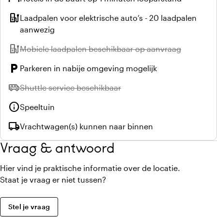
ev_station
Laadpalen voor elektrische auto’s - 20 laadpalen
aanwezig
ev_station
Niet beschikbaar:
Mobiele laadpalen beschikbaar op aanvraag
local_parking
Parkeren in nabije omgeving mogelijk
airport_shuttle
Niet beschikbaar:
Shuttle service beschikbaar
info
Speeltuin
local_shipping
Vrachtwagen(s) kunnen naar binnen
Vraag & antwoord
Hier vind je praktische informatie over de locatie.
Staat je vraag er niet tussen?
Stel je vraag