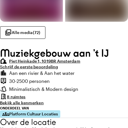
photo_library
Alle media
(
72
)
Muziekgebouw aan ’t IJ
location_away
Piet Heinkade 1, 1019BR Amsterdam
Schrijf de eerste beoordeling
Highlights
location_city
Aan een rivier & Aan het water
Locatie en omgeving
person_pin
30-2500 personen
Capaciteit
style
Minimalistisch & Modern design
Sfeer en uitstraling
meeting_room
8 ruimtes
Bekijk alle kenmerken
ONDERDEEL VAN
groups
Platform Cultuur Locaties
Over de locatie