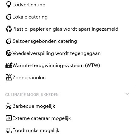
lightbulb
Ledverlichting
eco
Lokale catering
recycling
Plastic, papier en glas wordt apart ingezameld
eco
Seizoensgebonden catering
compost
Voedselverspilling wordt tegengegaan
heat_pump_balance
Warmte-terugwinning-systeem (WTW)
solar_power
Zonnepanelen
expand_more
CULINAIRE MOGELIJKHEDEN
outdoor_grill
Barbecue mogelijk
input
Externe cateraar mogelijk
rv_hookup
Foodtrucks mogelijk