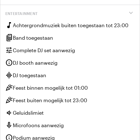
expand_more
ENTERTAINMENT
music_note
Achtergrondmuziek buiten toegestaan tot 23:00
speaker_group
Band toegestaan
tune
Complete DJ set aanwezig
info
DJ booth aanwezig
graphic_eq
DJ toegestaan
celebration
Feest binnen mogelijk tot 01:00
celebration
Feest buiten mogelijk tot 23:00
volume_down
Geluidslimiet
mic
Microfoons aanwezig
info
Podium aanwezig