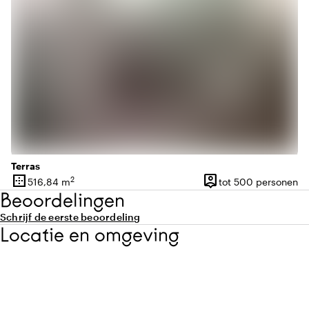
Terras
border_outer
person_pin
2
516,84 m
tot 500 personen
Oppervlakte
Capaciteit
Beoordelingen
Schrijf de eerste beoordeling
Locatie en omgeving