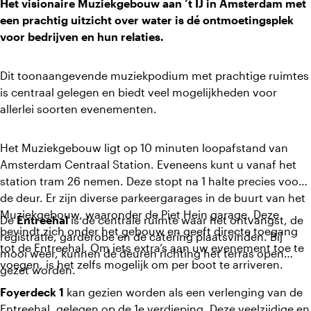
Het visionaire Muziekgebouw aan ’t IJ in Amsterdam met
een prachtig uitzicht over water is dé ontmoetingsplek
voor bedrijven en hun relaties.
Dit toonaangevende muziekpodium met prachtige ruimtes
is centraal gelegen en biedt veel mogelijkheden voor
allerlei soorten evenementen.
Het Muziekgebouw ligt op 10 minuten loopafstand van
Amsterdam Centraal Station. Eveneens kunt u vanaf het
station tram 26 nemen. Deze stopt na 1 halte precies voor
de deur. Er zijn diverse parkeergarages in de buurt van het
Muziekgebouw, waaronder de Piet Hein garage. Deze
De
Entreehal
is de centrale ruimte waar het ontvangst, de
bevindt zich onder het gebouw en geeft directe toegang
registratie, garderobe en de catering plaatsvinden. Bij
tot de Entreehal. Om iets extra’s aan uw evenement toe te
mooi weer, kunnen de deuren richting het terras open
voegen, is het zelfs mogelijk om per boot te arriveren.
gezet worden.
Foyerdeck 1
kan gezien worden als een verlenging van de
Entreehal, gelegen op de 1e verdieping. Deze veelzijdige en