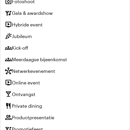
photo_camera
Fotoshoot
nightlife
Gala & awardshow
live_tv
Hybride event
celebration
Jubileum
groups
Kick-off
groups
Meerdaagse bijeenkomst
hub
Netwerkevenement
live_tv
Online event
local_bar
Ontvangst
restaurant
Private dining
group
Productpresentatie
nightlife
Promotiefeest