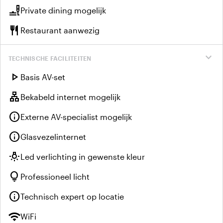
brunch_dining
Private dining mogelijk
restaurant
Restaurant aanwezig
expand_more
TECHNISCHE FACILITEITEN
play_arrow
Basis AV-set
lan
Bekabeld internet mogelijk
info
Externe AV-specialist mogelijk
info
Glasvezelinternet
wb_incandescent
Led verlichting in gewenste kleur
lightbulb
Professioneel licht
info
Technisch expert op locatie
wifi
WiFi