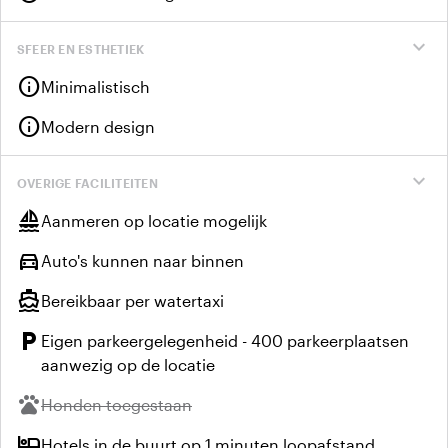
expand_more
SFEER EN ESTHETIEK
info
Minimalistisch
info
Modern design
expand_more
OVERIGE FACILITEITEN
sailing
Aanmeren op locatie mogelijk
directions_car
Auto's kunnen naar binnen
directions_boat
Bereikbaar per watertaxi
local_parking
Eigen parkeergelegenheid - 400 parkeerplaatsen
aanwezig op de locatie
pets
Niet beschikbaar:
Honden toegestaan
hotel
Hotels in de buurt op 1 minuten loopafstand