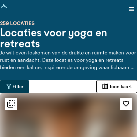
agina geladen
menu
259 LOCATIES
Locaties voor yoga en
retreats
Je wilt even loskomen van de drukte en ruimte maken voor
rust en aandacht. Deze locaties voor yoga en retreats
bieden een kalme, inspirerende omgeving waar lichaam en
geest tot rust komen. Je vindt hier plekken midden in de
natuur, lichte studio’s en ruimtes met een serene sfeer,
filter_alt
map
Filter
Toon kaart
waardoor ontspanning en verdieping vanzelf ontstaan.
Een setting die uitnodigt om te vertragen, op te laden en
flip_to_back
flip_to_back
Sfeer en esthetiek
favorite_border
weer in balans te komen.
landscape
Landelijk
ac_unit
Scandinavisch