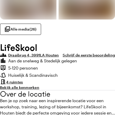
photo_library
Alle media
(
26
)
LifeSkool
groups_3
Draaibrug 4, 3991LA Houten
Schrijf de eerste beoordeling
Highlights
location_city
Aan de snelweg & Stedelijk gelegen
Locatie en omgeving
person_pin
5-120 personen
Capaciteit
style
Huiselijk & Scandinavisch
Sfeer en uitstraling
meeting_room
4 ruimtes
Bekijk alle kenmerken
Over de locatie
Ben je op zoek naar een inspirerende locatie voor een
workshop, training, lezing of bijeenkomst? LifeSkool in
Houten biedt de perfecte omgeving voor iedere sessie en