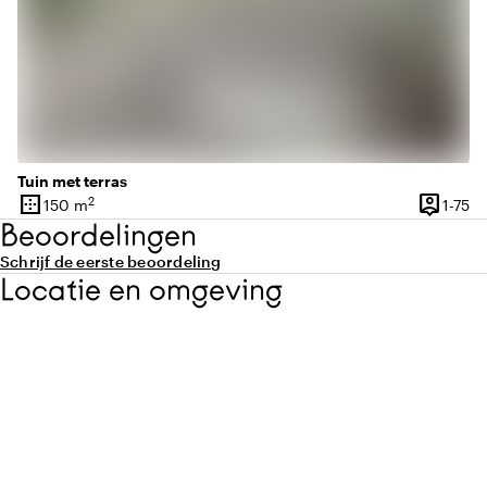
Tuin met terras
border_outer
person_pin
2
1 
150 m
1-75
Oppervlakte
Capacite
Beoordelingen
Schrijf de eerste beoordeling
Locatie en omgeving