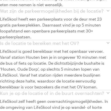
eten mee nemen is niet wenselijk.
expand_more
Wat zijn de parkeermogelijkheden bij de locatie?
LifeSkool heeft een parkeerplaats voor de deur met 23
gratis parkeerplekken. Daarnaast vind je op 5 minuten
loopafstand een openbare parkeerplaats met 30+
parkeerplaatsen.
expand_more
Is de locatie te bereiken met het OV?
LifeSkool is goed bereikbaar met het openbaar vervoer.
Vanaf station Houten ben je in ongeveer 10 minuten met
de bus of fiets op locatie. De dichtstbijzijnde bushalte is
‘Houten, Oude Dorp’, op slechts 5 minuten lopen van
LifeSkool. Vanaf het station rijden meerdere buslijnen
richting deze halte, waardoor de locatie eenvoudig
bereikbaar is voor bezoekers die met het OV komen.
expand_more
Kun je op de locatie of in de buurt overnachten?
LifeSkool zelf heeft geen overnachtingsmogelijkheden. In
de omgeving van LifeSkool vind je op wandel- of korte