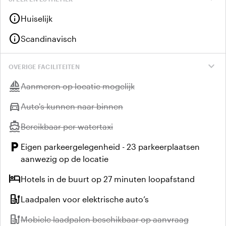
info
Huiselijk
info
Scandinavisch
expand_more
OVERIGE FACILITEITEN
sailing
Niet beschikbaar:
Aanmeren op locatie mogelijk
directions_car
Niet beschikbaar:
Auto's kunnen naar binnen
directions_boat
Niet beschikbaar:
Bereikbaar per watertaxi
local_parking
Eigen parkeergelegenheid - 23 parkeerplaatsen
aanwezig op de locatie
hotel
Hotels in de buurt op 27 minuten loopafstand
ev_station
Laadpalen voor elektrische auto’s
ev_station
Niet beschikbaar:
Mobiele laadpalen beschikbaar op aanvraag