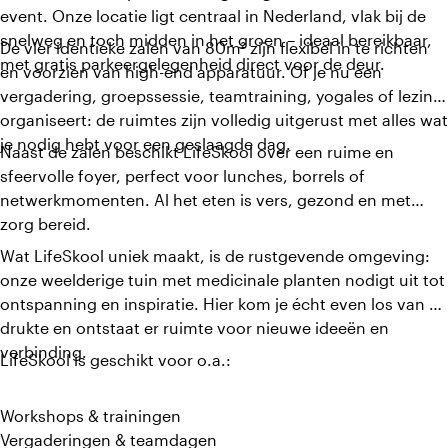
event. Onze locatie ligt centraal in Nederland, vlak bij de
snelweg en toch midden in het groen – ideaal bereikbaar,
De vier identieke zalen van 80m² zijn flexibel in te richten
met gratis parkeergelegenheid direct voor de deur.
en voorzien van high-end apparatuur. Of je nu een
vergadering, groepssessie, teamtraining, yogales of lezing
organiseert: de ruimtes zijn volledig uitgerust met alles wat
je nodig hebt voor een geslaagde dag.
Naast de zalen beschikt LifeSkool over een ruime en
sfeervolle foyer, perfect voor lunches, borrels of
netwerkmomenten. Al het eten is vers, gezond en met
zorg bereid.
Wat LifeSkool uniek maakt, is de rustgevende omgeving:
onze weelderige tuin met medicinale planten nodigt uit tot
ontspanning en inspiratie. Hier kom je écht even los van de
drukte en ontstaat er ruimte voor nieuwe ideeën en
verbinding.
LifeSkool is geschikt voor o.a.:
Workshops & trainingen
Vergaderingen & teamdagen