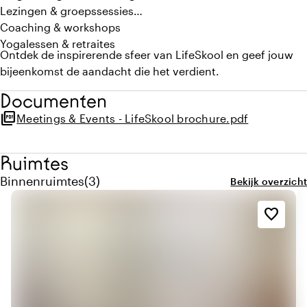
Lezingen & groepssessies
Coaching & workshops
Yogalessen & retraites
Ontdek de inspirerende sfeer van LifeSkool en geef jouw
bijeenkomst de aandacht die het verdient.
Documenten
picture_as_pdf
Meetings & Events - LifeSkool brochure.pdf
Ruimtes
Aantal binnenruimtes: 3
Binnenruimtes
(
3
)
Bekijk overzicht
favorite_border