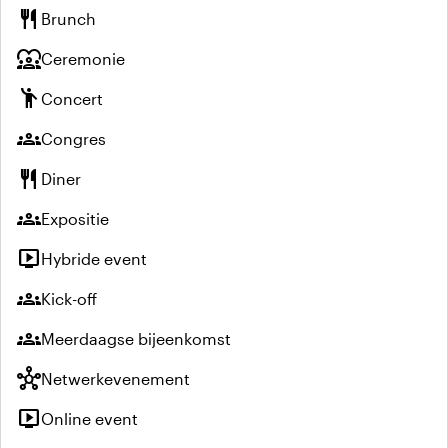
restaurant
Brunch
diversity_1
Ceremonie
emoji_people
Concert
groups
Congres
restaurant
Diner
groups
Expositie
live_tv
Hybride event
groups
Kick-off
groups
Meerdaagse bijeenkomst
hub
Netwerkevenement
live_tv
Online event