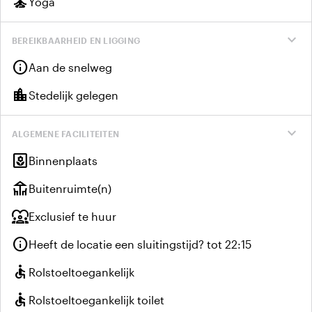
self_improvement
Yoga
expand_more
BEREIKBAARHEID EN LIGGING
info
Aan de snelweg
location_city
Stedelijk gelegen
expand_more
ALGEMENE FACILITEITEN
yard
Binnenplaats
deck
Buitenruimte(n)
diversity_1
Exclusief te huur
info
Heeft de locatie een sluitingstijd? tot 22:15
accessible
Rolstoeltoegankelijk
accessible
Rolstoeltoegankelijk toilet