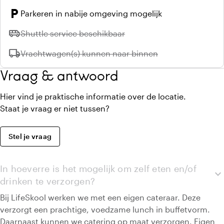
local_parking
Parkeren in nabije omgeving mogelijk
airport_shuttle
Niet beschikbaar:
Shuttle service beschikbaar
local_shipping
Niet beschikbaar:
Vrachtwagen(s) kunnen naar binnen
Vraag & antwoord
Hier vind je praktische informatie over de locatie.
Staat je vraag er niet tussen?
Stel je vraag
In hoeverre is het mogelijk om zelf eten en/of
expand_more
drinken te verzorgen?
Bij LifeSkool werken we met een eigen cateraar. Deze
verzorgt een prachtige, voedzame lunch in buffetvorm.
Daarnaast kunnen we catering op maat verzorgen. Eigen