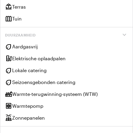
deck
Terras
outdoor_garden
Tuin
expand_more
DUURZAAMHEID
eco
Aardgasvrij
ev_charger
Elektrische oplaadpalen
eco
Lokale catering
eco
Seizoensgebonden catering
heat_pump_balance
Warmte-terugwinning-systeem (WTW)
heat_pump
Warmtepomp
solar_power
Zonnepanelen