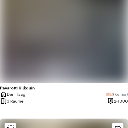
info
Trendig
Pavarotti Kijkduin
home
star
Den Haag
(
Keiner
)
Ort
Keine Bew
meeting_room
person_pin
3 Räume
2-1000
Kapazität
Ambiente und Ästhetik