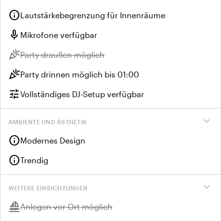
info
Lautstärkebegrenzung für Innenräume
mic
Mikrofone verfügbar
celebration
Nicht verfügbar:
Party draußen möglich
celebration
Party drinnen möglich bis 01:00
tune
Vollständiges DJ-Setup verfügbar
expand_more
AMBIENTE UND ÄSTHETIK
info
Modernes Design
info
Trendig
expand_more
WEITERE EINRICHTUNGEN
sailing
Nicht verfügbar:
Anlegen vor Ort möglich