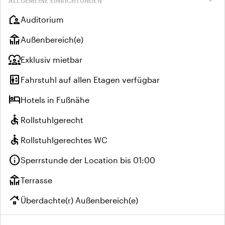
expand_more
ALLGEMEINE EINRICHTUNGEN
location_away
Auditorium
deck
Außenbereich(e)
diversity_1
Exklusiv mietbar
elevator
Fahrstuhl auf allen Etagen verfügbar
hotel
Hotels in Fußnähe
accessible
Rollstuhlgerecht
accessible
Rollstuhlgerechtes WC
info
Sperrstunde der Location bis 01:00
deck
Terrasse
roofing
Überdachte(r) Außenbereich(e)