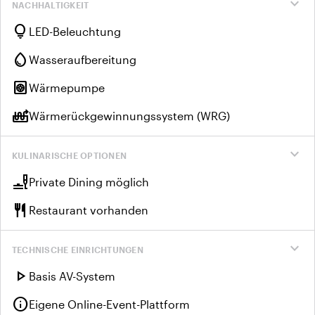
expand_more
NACHHALTIGKEIT
lightbulb
LED-Beleuchtung
water_drop
Wasseraufbereitung
heat_pump
Wärmepumpe
heat_pump_balance
Wärmerückgewinnungssystem (WRG)
expand_more
KULINARISCHE OPTIONEN
brunch_dining
Private Dining möglich
restaurant
Restaurant vorhanden
expand_more
TECHNISCHE EINRICHTUNGEN
play_arrow
Basis AV-System
info
Eigene Online-Event-Plattform