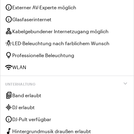
info
Externer AV-Experte möglich
info
Glasfaserinternet
lan
Kabelgebundener Internetzugang möglich
wb_incandescent
LED-Beleuchtung nach farblichem Wunsch
lightbulb
Professionelle Beleuchtung
wifi
WLAN
expand_more
UNTERHALTUNG
speaker_group
Band erlaubt
graphic_eq
DJ erlaubt
info
DJ-Pult verfügbar
music_note
Hintergrundmusik draußen erlaubt