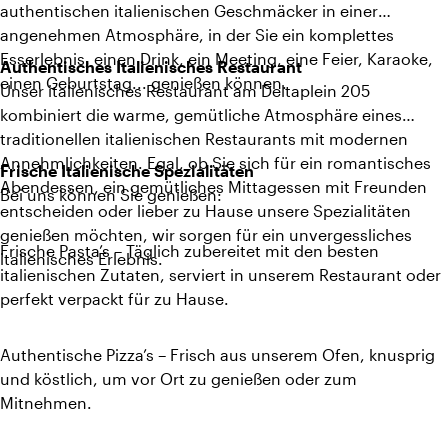
authentischen italienischen Geschmäcker in einer
angenehmen Atmosphäre, in der Sie ein komplettes
Esserlebnis, einen Drink, ein Meeting, eine Feier, Karaoke,
Authentisches Italienisches Restaurant
einen Geburtstag... genießen können.
Unser italienisches Restaurant am Deltaplein 205
kombiniert die warme, gemütliche Atmosphäre eines
traditionellen italienischen Restaurants mit modernen
Annehmlichkeiten. Egal, ob Sie sich für ein romantisches
Frische Italienische Spezialitäten
Abendessen, ein gemütliches Mittagessen mit Freunden
Bei uns können Sie genießen:
entscheiden oder lieber zu Hause unsere Spezialitäten
genießen möchten, wir sorgen für ein unvergessliches
Frische Pasta’s – Täglich zubereitet mit den besten
italienisches Erlebnis.
italienischen Zutaten, serviert in unserem Restaurant oder
perfekt verpackt für zu Hause.
Authentische Pizza’s – Frisch aus unserem Ofen, knusprig
und köstlich, um vor Ort zu genießen oder zum
Mitnehmen.