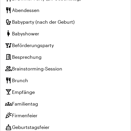
restaurant
Abendessen
crib
Babyparty (nach der Geburt)
pregnant_woman
Babyshower
nightlife
Beförderungsparty
meeting_room
Besprechung
group
Brainstorming-Session
restaurant
Brunch
local_bar
Empfänge
groups
Familientag
celebration
Firmenfeier
cake
Geburtstagsfeier