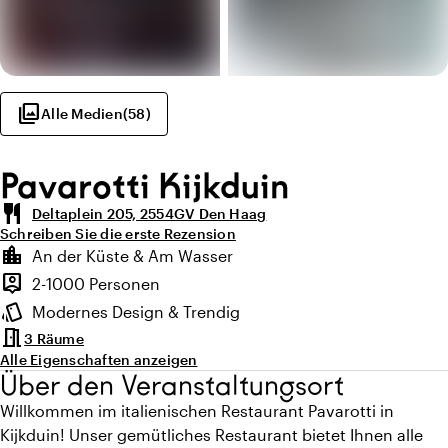
photo_library
Alle Medien
(
58
)
Pavarotti Kijkduin
restaurant
Deltaplein 205, 2554GV Den Haag
Schreiben Sie die erste Rezension
Highlights
location_city
An der Küste & Am Wasser
Lage und Umgebung
person_pin
2-1000 Personen
Kapazität
style
Modernes Design & Trendig
Ambiente
meeting_room
3 Räume
Alle Eigenschaften anzeigen
Über den Veranstaltungsort
Willkommen im italienischen Restaurant Pavarotti in
Kijkduin! Unser gemütliches Restaurant bietet Ihnen alle