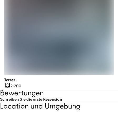
Terras
person_pin
2 bis 200 Personen
2-200
Kapazität
Bewertungen
Schreiben Sie die erste Rezension
Location und Umgebung