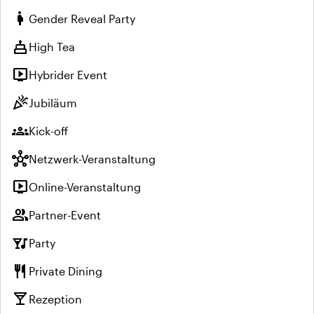
pregnant_woman
Gender Reveal Party
cake
High Tea
live_tv
Hybrider Event
celebration
Jubiläum
groups
Kick-off
hub
Netzwerk-Veranstaltung
live_tv
Online-Veranstaltung
group
Partner-Event
nightlife
Party
restaurant
Private Dining
local_bar
Rezeption