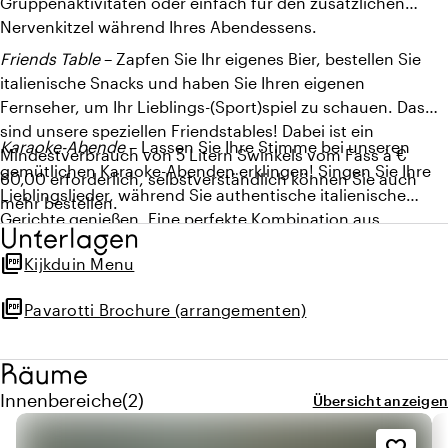
Gruppenaktivitäten oder einfach für den zusätzlichen
Nervenkitzel während Ihres Abendessens.
Friends Table
– Zapfen Sie Ihr eigenes Bier, bestellen Sie
italienische Snacks und haben Sie Ihren eigenen
Fernseher, um Ihr Lieblings-(Sport)spiel zu schauen. Das
sind unsere speziellen Friendstables! Dabei ist ein
Karaoke-Abende
– Lassen Sie Ihre Stimme bei unseren
Mindestverbrauch von 5 Litern Swinkels vom Fass à €
gemütlichen Karaoke-Abenden erklingen! Singen Sie Ihre
60,00 erforderlich, selbstverständlich können Sie auch
Lieblingslieder, während Sie authentische italienische
mehr bestellen.
Gerichte genießen. Eine perfekte Kombination aus
Unterlagen
Unterhaltung und kulinarischem Genuss für einen
picture_as_pdf
Kijkduin Menu
unvergesslichen Abend.
picture_as_pdf
Pavarotti Brochure (arrangementen)
Räume
Menge innenbereiche: 2
Innenbereiche
(
2
)
Übersicht anzeigen