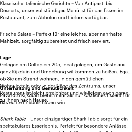
Klassische Italienische Gerichte – Von Antipasti bis
Desserts, unser vollständiges Menü ist für das Essen im
Restaurant, zum Abholen und Liefern verfügbar.
Frische Salate – Perfekt für eine leichte, aber nahrhafte
Mahlzeit, sorgfältig zubereitet und frisch serviert.
Lage
Gelegen am Deltaplein 205, ideal gelegen, um Gäste aus
ganz Kijkduin und Umgebung willkommen zu heißen. Egal,
ob Sie am Strand wohnen, in den gemütlichen
Wohnvierteln oder in der Nähe des Zentrums, unser
Unterhaltung und Gemütlichkeit
Restaurant ist leicht erreichbar und wir liefern auch gerne
Pavarotti Kijkduin bietet mehr als nur köstliches Essen! Für
zu Ihnen nach Hause.
das echte Erlebnis haben wir:
Shark Table
– Unser einzigartiger Shark Table sorgt für ein
spektakuläres Esserlebnis. Perfekt für besondere Anlässe,