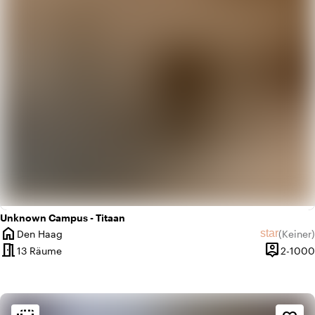
Unknown Campus - Titaan
home
star
Den Haag
(
Keiner
)
Ort
Keine Bew
meeting_room
person_pin
13 Räume
2-1000
Kapazität
Ambiente und Ästhetik