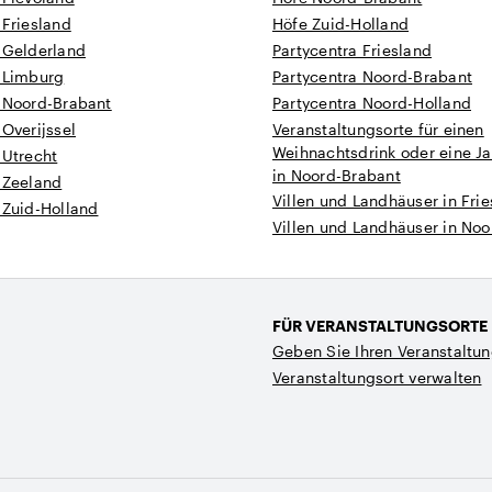
 Friesland
Höfe Zuid-Holland
 Gelderland
Partycentra Friesland
n Limburg
Partycentra Noord-Brabant
n Noord-Brabant
Partycentra Noord-Holland
 Overijssel
Veranstaltungsorte für einen
Weihnachtsdrink oder eine Ja
 Utrecht
in Noord-Brabant
 Zeeland
Villen und Landhäuser in Fri
 Zuid-Holland
Villen und Landhäuser in No
FÜR VERANSTALTUNGSORTE
Geben Sie Ihren Veranstaltun
Veranstaltungsort verwalten