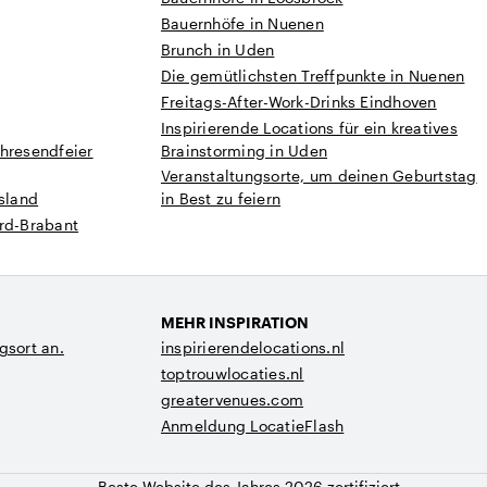
Bauernhöfe in Nuenen
Brunch in Uden
Die gemütlichsten Treffpunkte in Nuenen
Freitags-After-Work-Drinks Eindhoven
Inspirierende Locations für ein kreatives
hresendfeier
Brainstorming in Uden
Veranstaltungsorte, um deinen Geburtstag
esland
in Best zu feiern
ord-Brabant
MEHR INSPIRATION
gsort an.
inspirierendelocations.nl
toptrouwlocaties.nl
greatervenues.com
Anmeldung LocatieFlash
Beste Website des Jahres 2026 zertifiziert