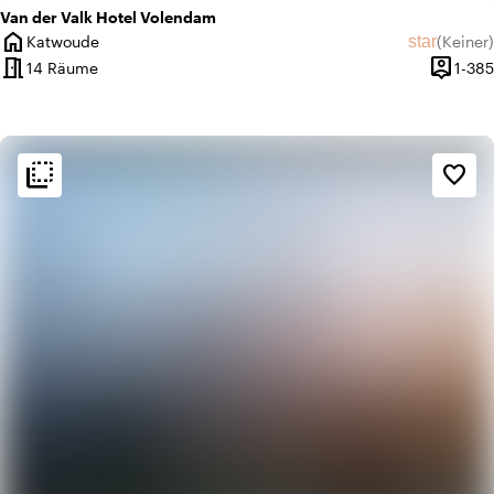
Van der Valk Hotel Volendam
home
star
Katwoude
(
Keiner
)
Ort
Keine Bew
meeting_room
person_pin
14 Räume
1-385
Kapazit
flip_to_back
flip_to_back
Ambiente und Ästhetik
favorite_border