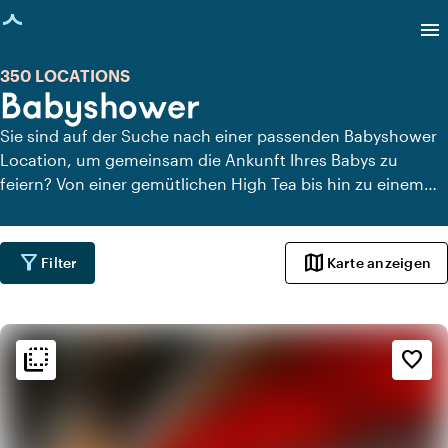
eite geladen
menu
350 LOCATIONS
Babyshower
Sie sind auf der Suche nach einer passenden Babyshower
Location, um gemeinsam die Ankunft Ihres Babys zu
feiern? Von einer gemütlichen High Tea bis hin zu einem
ausgiebigen Brunch mit Freunden – hier finden Sie
Locations mit entspannter Atmosphäre, komfortablen
Sitzmöglichkeiten und viel Raum, um diesen besonderen
filter_alt
map
Filter
Karte anzeigen
Moment gebührend zu genießen. Entdecken Sie, welche
Babyshower Location am besten zu Ihnen passt.
flip_to_back
flip_to_back
Ambiente und Ästhetik
favorite_border
style
Hotel Chic
info
Trendig