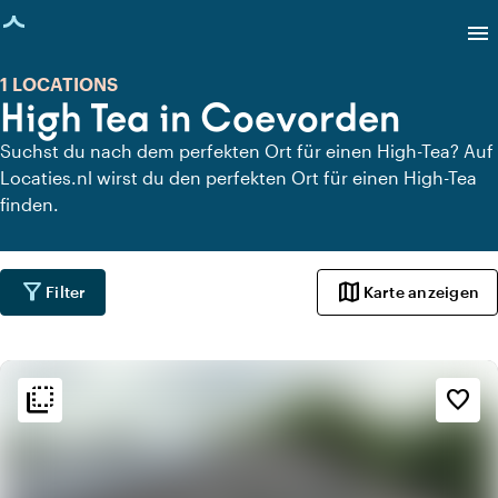
eite geladen
menu
1 LOCATIONS
High Tea in Coevorden
Suchst du nach dem perfekten Ort für einen High-Tea? Auf
Locaties.nl wirst du den perfekten Ort für einen High-Tea
finden.
filter_alt
map
Filter
Karte anzeigen
flip_to_back
flip_to_back
Ambiente und Ästhetik
favorite_border
info
Kneipenstil
info
Ländlich