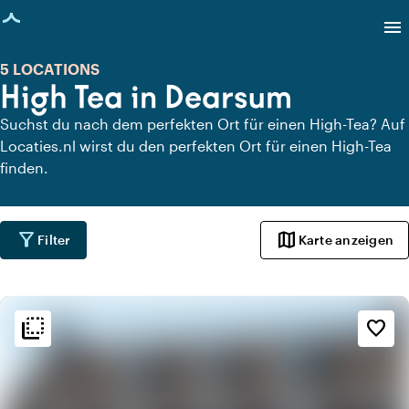
eite geladen
menu
5 LOCATIONS
High Tea in Dearsum
Suchst du nach dem perfekten Ort für einen High-Tea? Auf
Locaties.nl wirst du den perfekten Ort für einen High-Tea
finden.
filter_alt
map
Filter
Karte anzeigen
flip_to_back
flip_to_back
Ambiente und Ästhetik
favorite_border
palette
Bohemian / Ibiza
style
Hotel Chic