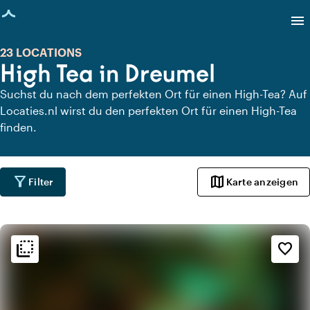
eite geladen
menu
23 LOCATIONS
High Tea in Dreumel
Suchst du nach dem perfekten Ort für einen High-Tea? Auf
Locaties.nl wirst du den perfekten Ort für einen High-Tea
finden.
filter_alt
map
Filter
Karte anzeigen
flip_to_back
flip_to_back
Ambiente und Ästhetik
favorite_border
info
Kneipenstil
info
Gemütlich