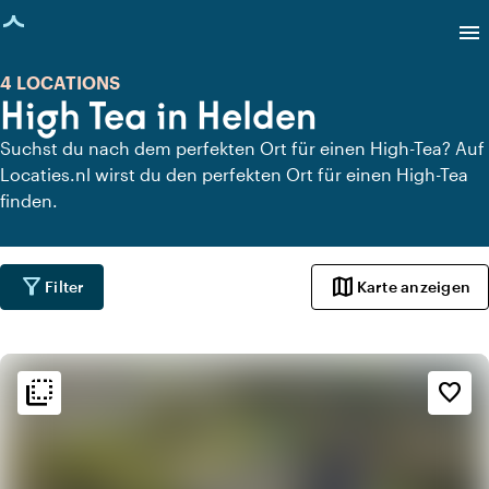
eite geladen
menu
4 LOCATIONS
High Tea in Helden
Suchst du nach dem perfekten Ort für einen High-Tea? Auf
Locaties.nl wirst du den perfekten Ort für einen High-Tea
finden.
filter_alt
map
Filter
Karte anzeigen
flip_to_back
flip_to_back
Ambiente und Ästhetik
favorite_border
info
Industriell
info
Klassisch