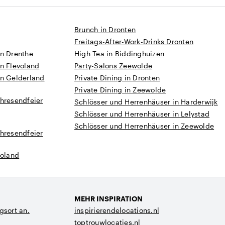
Brunch in Dronten
Freitags-After-Work-Drinks Dronten
in Drenthe
High Tea in Biddinghuizen
n Flevoland
Party-Salons Zeewolde
in Gelderland
Private Dining in Dronten
Private Dining in Zeewolde
hresendfeier
Schlösser und Herrenhäuser in Harderwijk
Schlösser und Herrenhäuser in Lelystad
Schlösser und Herrenhäuser in Zeewolde
hresendfeier
voland
MEHR INSPIRATION
gsort an.
inspirierendelocations.nl
toptrouwlocaties.nl