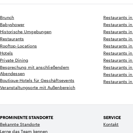
Brunch
Restaurants in
Babyshower
Restaurants in
Historische Umgebungen
Restaurants in
Restaurants
Restaurants in
Rooftop-Locations
Restaurants i
Hotels
Restaurants i
Private Dining
Restaurants i
Besprechung mit anschließendem
Restaurants in
Abendessen
Restaurants in
Boutique-Hotels für Geschäftsevents
Restaurants in
Veranstaltungsorte mit Außenbereich
PROMINENTE STANDORTE
SERVICE
Bekannte Standorte
Kontakt
Lerne das Team kennen