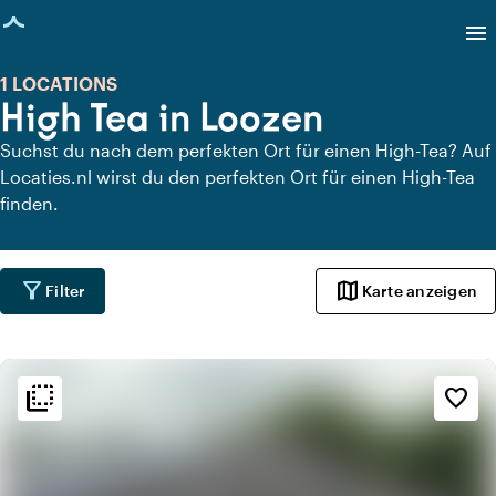
eite geladen
menu
1 LOCATIONS
High Tea in Loozen
Suchst du nach dem perfekten Ort für einen High-Tea? Auf
Locaties.nl wirst du den perfekten Ort für einen High-Tea
finden.
filter_alt
map
Filter
Karte anzeigen
flip_to_back
flip_to_back
Ambiente und Ästhetik
favorite_border
info
Kneipenstil
info
Ländlich