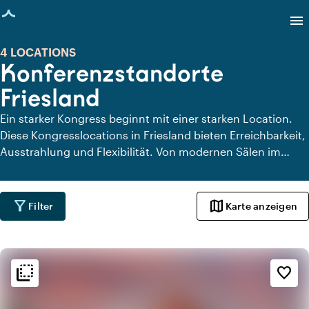
eite geladen
menu
4 LOCATIONS
Konferenzstandorte
Friesland
Ein starker Kongress beginnt mit einer starken Location.
Diese Kongresslocations in Friesland bieten Erreichbarkeit,
Ausstrahlung und Flexibilität. Von modernen Sälen im
Herzen der Stadt bis hin zu inspirierenden Orten im
Grünen: Hier finden Sie Locations, an denen Inhalt und
Erlebnis zusammenkommen. Ideal, um Ihre Veranstaltung
filter_alt
map
Filter
Karte anzeigen
zu einem Erfolg zu machen!
flip_to_back
flip_to_back
Ambiente und Ästhetik
favorite_border
check_box_outline_blank
Basic