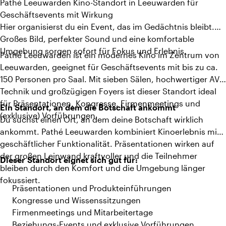
Pathé Leeuwarden Kino-Standort in Leeuwarden für
Geschäftsevents mit Wirkung
Hier organisierst du ein Event, das im Gedächtnis bleibt.
Großes Bild, perfekter Sound und eine komfortable
Umgebung sorgen sofort für Fokus und Erlebnis.
Pathé Leeuwarden ist ein modernes Kino im Zentrum von
Leeuwarden, geeignet für Geschäftsevents mit bis zu ca.
150 Personen pro Saal. Mit sieben Sälen, hochwertiger AV-
Technik und großzügigen Foyers ist dieser Standort ideal
für Präsentationen, Kongresse, Firmenmeetings und
Ein Standort, an dem die Botschaft ankommt
(exklusive) Vorführungen.
Du suchst einen Ort, an dem deine Botschaft wirklich
ankommt. Pathé Leeuwarden kombiniert Kinoerlebnis mit
geschäftlicher Funktionalität. Präsentationen wirken auf
der großen Leinwand kraftvoller und die Teilnehmer
Dieser Standort eignet sich gut für:
bleiben durch den Komfort und die Umgebung länger
fokussiert.
Präsentationen und Produkteinführungen
Kongresse und Wissenssitzungen
Firmenmeetings und Mitarbeitertage
Beziehungs-Events und exklusive Vorführungen