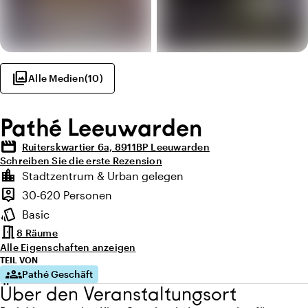
photo_library
Alle Medien
(
10
)
Pathé Leeuwarden
movie
Ruiterskwartier 6a, 8911BP Leeuwarden
Schreiben Sie die erste Rezension
Highlights
location_city
Stadtzentrum & Urban gelegen
Lage und Umgebung
person_pin
30-620 Personen
Kapazität
style
Basic
Ambiente
meeting_room
8 Räume
Alle Eigenschaften anzeigen
TEIL VON
groups
Pathé Geschäft
Über den Veranstaltungsort