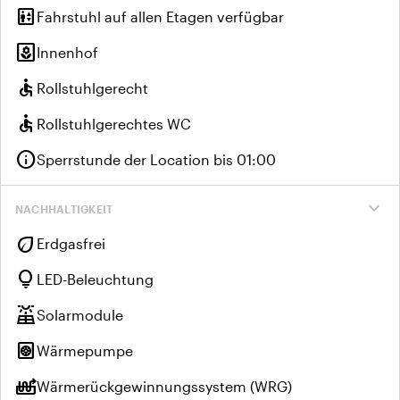
elevator
Fahrstuhl auf allen Etagen verfügbar
yard
Innenhof
accessible
Rollstuhlgerecht
accessible
Rollstuhlgerechtes WC
info
Sperrstunde der Location bis 01:00
expand_more
NACHHALTIGKEIT
eco
Erdgasfrei
lightbulb
LED-Beleuchtung
solar_power
Solarmodule
heat_pump
Wärmepumpe
heat_pump_balance
Wärmerückgewinnungssystem (WRG)