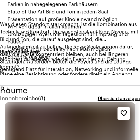
Parken in nahegelegenen Parkhäusern
State-of-the-Art Bild und Ton in jedem Saal
Präsentation auf großer Kinoleinwand möglich
Was diesen Standort stark macht, ist die Kombination aus
WiFi verfügbar in allen Räumen
Technik und Komfort. Du präsentierst auf Kino-Niveau, mit
Großzügige Foyers mit Tageslicht für Empfang und
Bild und Ton, die darauf ausgelegt sind, die
Pausen
Aufmerksamkeit zu halten. Die Relax Seats sorgen dafür,
Catering und Hospitality nach Maß möglich
Plane dein Event
dass die Gäste konzentriert bleiben, auch bei längeren
Erlebnis, das bleibt
Möchtest du erleben, wie dein Event hier zur Geltung
Sitzungen. Außerdem bieten die Foyers und die Lounge
kommt?
genügend Platz für Interaktion, Networking und informelle
Plane eine Besichtigung oder fordere direkt ein Angebot
Momente. Das macht das Gesamtbild für ein
über das Formular auf der rechten Seite an.
professionelles und gut organisiertes Event perfekt.
Räume
Menge innenbereiche: 8
Innenbereiche
(
8
)
Übersicht anzeigen
favorite_border