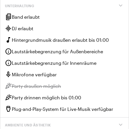
expand_more
UNTERHALTUNG
speaker_group
Band erlaubt
graphic_eq
DJ erlaubt
music_note
Hintergrundmusik draußen erlaubt bis 01:00
info
Lautstärkebegrenzung für Außenbereiche
info
Lautstärkebegrenzung für Innenräume
mic
Mikrofone verfügbar
celebration
Nicht verfügbar:
Party draußen möglich
celebration
Party drinnen möglich bis 01:00
settings_input_hdmi
Plug-and-Play-System für Live-Musik verfügbar
expand_more
AMBIENTE UND ÄSTHETIK