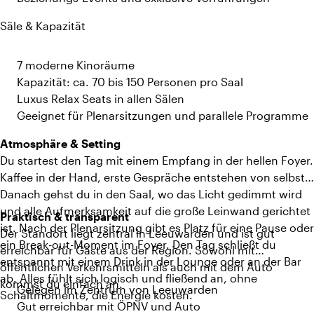
Säle & Kapazität
7 moderne Kinoräume
Kapazität: ca. 70 bis 150 Personen pro Saal
Luxus Relax Seats in allen Sälen
Geeignet für Plenarsitzungen und parallele Programme
Atmosphäre & Setting
Du startest den Tag mit einem Empfang in der hellen Foyer.
Kaffee in der Hand, erste Gespräche entstehen von selbst.
Danach gehst du in den Saal, wo das Licht gedimmt wird
und alle Aufmerksamkeit auf die große Leinwand gerichtet
Praktisch & transparent
ist. Nach der Plenarsitzung gibt es Platz für eine Pause oder
Der Standort liegt zentral in Leeuwarden und ist gut
ein Break-out-Moment im Foyer. Den Tag schließt du
erreichbar für Gäste aus der Region. Sowohl mit
entspannt mit einem Drink in der Lounge oder an der Bar
öffentlichen Verkehrsmitteln als auch mit dem Auto
ab. Alles fühlt sich logisch und fließend an, ohne
kommst du einfach an.
Gelegen im Zentrum von Leeuwarden
Schaltmomente, die Energie kosten.
Gut erreichbar mit ÖPNV und Auto