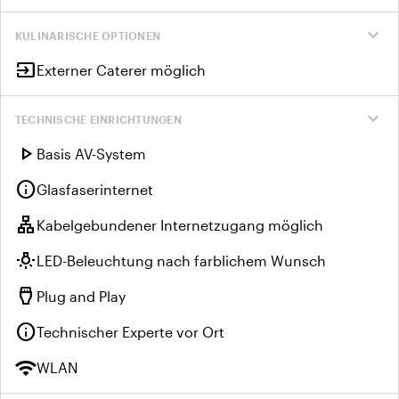
expand_more
KULINARISCHE OPTIONEN
input
Externer Caterer möglich
expand_more
TECHNISCHE EINRICHTUNGEN
play_arrow
Basis AV-System
info
Glasfaserinternet
lan
Kabelgebundener Internetzugang möglich
wb_incandescent
LED-Beleuchtung nach farblichem Wunsch
settings_input_hdmi
Plug and Play
info
Technischer Experte vor Ort
wifi
WLAN