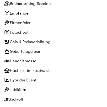
group
Brainstorming-Session
local_bar
Empfänge
celebration
Firmenfeier
photo_camera
Fotoshoot
nightlife
Gala & Preisverleihung
cake
Geburtstagsfeier
groups
Handelsmesse
festival
Hochzeit im Festivalstil
live_tv
Hybrider Event
celebration
Jubiläum
groups
Kick-off