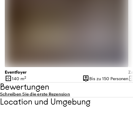
Eventfoyer
Za
border_outer
person_pin
border_o
2
140 m
Bis zu 150 Personen
Oberfläche
Kapazität
Ob
Bewertungen
Schreiben Sie die erste Rezension
Location und Umgebung