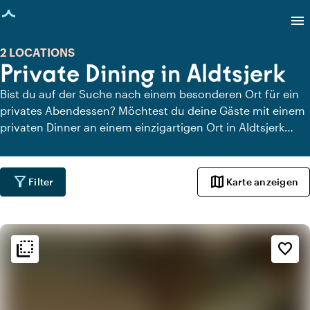
eite geladen
menu
2 LOCATIONS
Private Dining in Aldtsjerk
Bist du auf der Suche nach einem besonderen Ort für ein
privates Abendessen? Möchtest du deine Gäste mit einem
privaten Dinner an einem einzigartigen Ort in Aldtsjerk
überraschen? Auf Locaties.nl findest du schnell und
einfach alle Locations in Aldtsjerk, an denen du in aller
Ruhe dinieren kannst. Schau dir alle privaten Dining-
filter_alt
map
Filter
Karte anzeigen
Locations für ein köstliches privates Dinner an.
flip_to_back
flip_to_back
Ambiente und Ästhetik
favorite_border
info
Ländlich
info
Skandinavisch