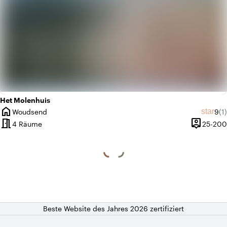
Het Molenhuis
home
Dur
An
star
Woudsend
9
(1)
Ort
meeting_room
person_pin
4 Räume
25-200
Kapazität
Beste Website des Jahres 2026 zertifiziert