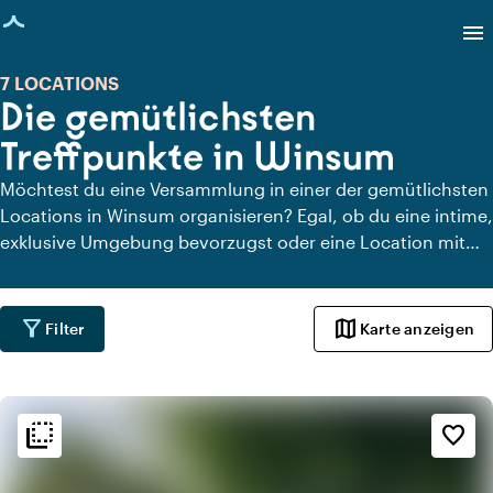
eite geladen
menu
7 LOCATIONS
Die gemütlichsten
Treffpunkte in Winsum
Möchtest du eine Versammlung in einer der gemütlichsten
Locations in Winsum organisieren? Egal, ob du eine intime,
exklusive Umgebung bevorzugst oder eine Location mit
rohem industriellen Charme für deine Versammlung in
Winsum, hier ist eine Liste geeigneter Orte, um mit deinen
Kollegen zu feiern.
filter_alt
map
Filter
Karte anzeigen
flip_to_back
flip_to_back
Ambiente und Ästhetik
favorite_border
info
Ländlich
info
Skandinavisch