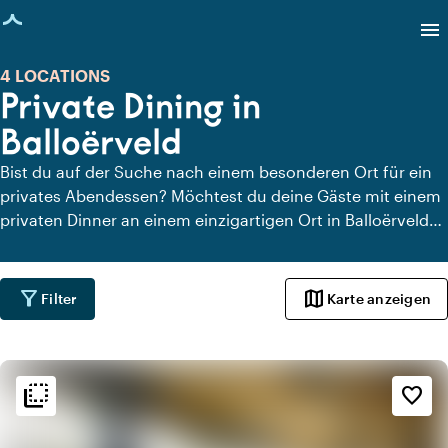
eite geladen
menu
4 LOCATIONS
Private Dining in
Balloërveld
Bist du auf der Suche nach einem besonderen Ort für ein
privates Abendessen? Möchtest du deine Gäste mit einem
privaten Dinner an einem einzigartigen Ort in Balloërveld
überraschen? Auf Locaties.nl findest du schnell und
einfach alle Locations in Balloërveld, an denen du in aller
Ruhe dinieren kannst. Schau dir alle privaten Dining-
filter_alt
map
Filter
Karte anzeigen
Locations für ein köstliches privates Dinner an.
flip_to_back
flip_to_back
Ambiente und Ästhetik
favorite_border
spa
Botanisch