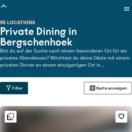
eite geladen
menu
95 LOCATIONS
Private Dining in
Bergschenhoek
Bist du auf der Suche nach einem besonderen Ort für ein
privates Abendessen? Möchtest du deine Gäste mit einem
privaten Dinner an einem einzigartigen Ort in
Bergschenhoek überraschen? Auf Locaties.nl findest du
schnell und einfach alle Locations in Bergschenhoek, an
denen du in aller Ruhe dinieren kannst. Schau dir alle
filter_alt
map
Filter
Karte anzeigen
privaten Dining-Locations für ein köstliches privates Dinner
an.
flip_to_back
flip_to_back
Ambiente und Ästhetik
favorite_border
info
Klassisch
favorite
Romantisch