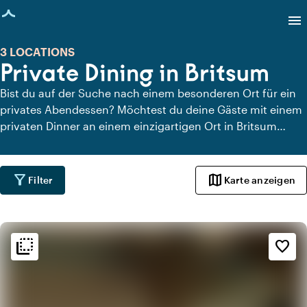
eite geladen
menu
3 LOCATIONS
Private Dining in Britsum
Bist du auf der Suche nach einem besonderen Ort für ein
privates Abendessen? Möchtest du deine Gäste mit einem
privaten Dinner an einem einzigartigen Ort in Britsum
überraschen? Auf Locaties.nl findest du schnell und
einfach alle Locations in Britsum, an denen du in aller Ruhe
dinieren kannst. Schau dir alle privaten Dining-Locations
filter_alt
map
Filter
Karte anzeigen
für ein köstliches privates Dinner an.
flip_to_back
flip_to_back
Ambiente und Ästhetik
favorite_border
info
Ländlich
info
Skandinavisch