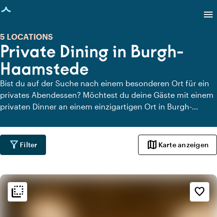
eite geladen
menu
5 LOCATIONS
Private Dining in Burgh-
Haamstede
Bist du auf der Suche nach einem besonderen Ort für ein
privates Abendessen? Möchtest du deine Gäste mit einem
privaten Dinner an einem einzigartigen Ort in Burgh-
Haamstede überraschen? Auf Locaties.nl findest du
schnell und einfach alle Locations in Burgh-Haamstede, an
denen du in aller Ruhe dinieren kannst. Schau dir alle
filter_alt
map
Filter
Karte anzeigen
privaten Dining-Locations für ein köstliches privates Dinner
an.
flip_to_back
flip_to_back
Ambiente und Ästhetik
favorite_border
style
Hotel Chic
info
Klassisch