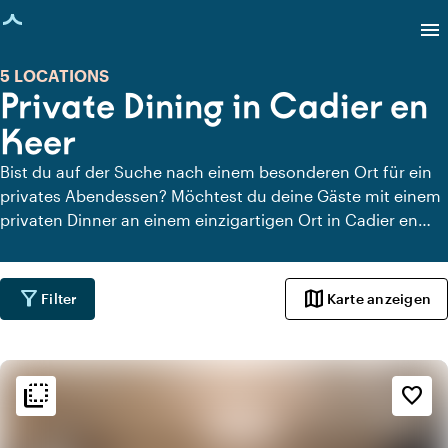
eite geladen
menu
5 LOCATIONS
Private Dining in Cadier en
Keer
Bist du auf der Suche nach einem besonderen Ort für ein
privates Abendessen? Möchtest du deine Gäste mit einem
privaten Dinner an einem einzigartigen Ort in Cadier en
Keer überraschen? Auf Locaties.nl findest du schnell und
einfach alle Locations in Cadier en Keer, an denen du in
aller Ruhe dinieren kannst. Schau dir alle privaten Dining-
filter_alt
map
Filter
Karte anzeigen
Locations für ein köstliches privates Dinner an.
flip_to_back
flip_to_back
Ambiente und Ästhetik
favorite_border
info
Klassisch
info
Trendig