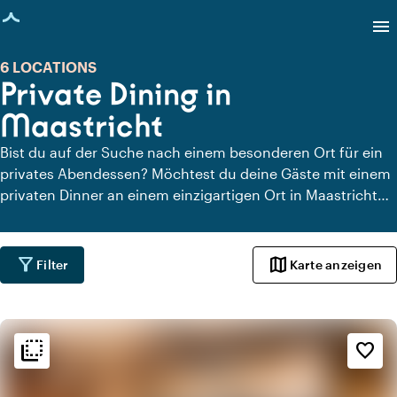
eite geladen
menu
6 LOCATIONS
Private Dining in
Maastricht
Bist du auf der Suche nach einem besonderen Ort für ein
privates Abendessen? Möchtest du deine Gäste mit einem
privaten Dinner an einem einzigartigen Ort in Maastricht
überraschen? Auf Locaties.nl findest du schnell und
einfach alle Locations in Maastricht, an denen du in aller
Ruhe dinieren kannst. Schau dir alle privaten Dining-
filter_alt
map
Filter
Karte anzeigen
Locations für ein köstliches privates Dinner an.
flip_to_back
flip_to_back
Ambiente und Ästhetik
favorite_border
info
Ländlich
favorite
Romantisch