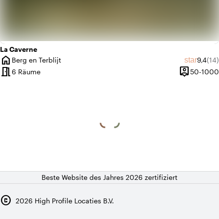
La Caverne
home
Durchs
Anz
star
Berg en Terblijt
9,4
(14)
Ort
meeting_room
person_pin
6 Räume
50-1000
Kapazität
Beste Website des Jahres 2026 zertifiziert
copyright
2026
High Profile Locaties B.V.