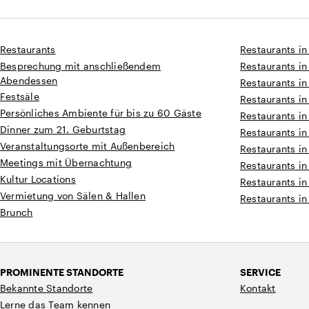
Restaurants
Restaurants in
Besprechung mit anschließendem
Restaurants in
Abendessen
Restaurants in
Festsäle
Restaurants in
Persönliches Ambiente für bis zu 60 Gäste
Restaurants i
Dinner zum 21. Geburtstag
Restaurants i
Veranstaltungsorte mit Außenbereich
Restaurants i
Meetings mit Übernachtung
Restaurants in
Kultur Locations
Restaurants in
Vermietung von Sälen & Hallen
Restaurants in
Brunch
PROMINENTE STANDORTE
SERVICE
Bekannte Standorte
Kontakt
Lerne das Team kennen