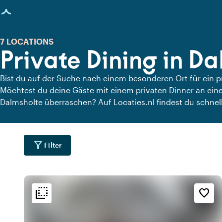
eite geladen
7 LOCATIONS
Private Dining in D
Bist du auf der Suche nach einem besonderen Ort für ein 
Möchtest du deine Gäste mit einem privaten Dinner an eine
Dalmsholte überraschen? Auf Locaties.nl findest du schnell
Dalmsholte, an denen du in aller Ruhe dinieren kannst. Scha
Locations für ein köstliches privates Dinner an.
filter_alt
Filter
flip_to_back
flip_to_back
Lage
Ambiente und Ästhetik
Erreichbarkeit und Lag
favorite_border
water
style
fores
s
Hotel Chic
Waldgebiet
water
info
inf
r
Gemütlich
Im Wald