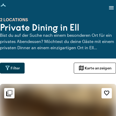
eite geladen
menu
2 LOCATIONS
Private Dining in Ell
Bist du auf der Suche nach einem besonderen Ort für ein
privates Abendessen? Möchtest du deine Gäste mit einem
privaten Dinner an einem einzigartigen Ort in Ell
überraschen? Auf Locaties.nl findest du schnell und
einfach alle Locations in Ell, an denen du in aller Ruhe
dinieren kannst. Schau dir alle privaten Dining-Locations
filter_alt
map
Filter
Karte anzeigen
für ein köstliches privates Dinner an.
flip_to_back
flip_to_back
Ambiente und Ästhetik
favorite_border
info
Gemütlich
info
Ländlich