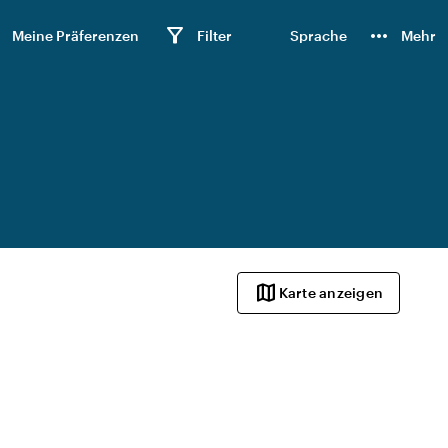
n
filter_alt
more_horiz
Meine Präferenzen
Filter
Sprache
Mehr
map
Karte anzeigen