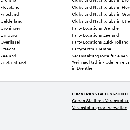
 Drenthe
Clubs und Nachtclubs in Dre
 Flevoland
Clubs und Nachtclubs in Fle
 Friesland
Clubs und Nachtclubs in Gro
 Gelderland
Clubs und Nachtclubs in Utr
n Groningen
Party Locations Drenthe
n Limburg
Party Locations Zeeland
 Overijssel
Party Locations Zuid-Holland
 Utrecht
Partycentra Drenthe
 Zeeland
Veranstaltungsorte für einen
Weihnachtsdrink oder eine Ja
 Zuid-Holland
in Drenthe
FÜR VERANSTALTUNGSORTE
Geben Sie Ihren Veranstaltun
Veranstaltungsort verwalten