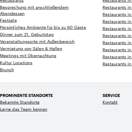
Restaurants
Restaurants in
Besprechung mit anschließendem
Restaurants in
Abendessen
Restaurants in
Festsäle
Restaurants in
Persönliches Ambiente für bis zu 60 Gäste
Restaurants i
Dinner zum 21. Geburtstag
Restaurants i
Veranstaltungsorte mit Außenbereich
Restaurants in
Vermietung von Sälen & Hallen
Restaurants in
Meetings mit Übernachtung
Restaurants in
Kultur Locations
Restaurants in
Brunch
PROMINENTE STANDORTE
SERVICE
Bekannte Standorte
Kontakt
Lerne das Team kennen