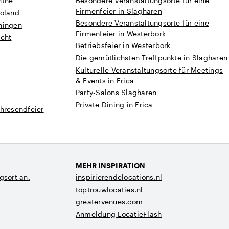
nthe
Besondere Veranstaltungsorte für eine
Firmenfeier in Slagharen
voland
Besondere Veranstaltungsorte für eine
ningen
Firmenfeier in Westerbork
echt
Betriebsfeier in Westerbork
Die gemütlichsten Treffpunkte in Slagharen
Kulturelle Veranstaltungsorte für Meetings
& Events in Erica
Party-Salons Slagharen
Private Dining in Erica
hresendfeier
MEHR INSPIRATION
gsort an.
inspirierendelocations.nl
toptrouwlocaties.nl
greatervenues.com
Anmeldung LocatieFlash