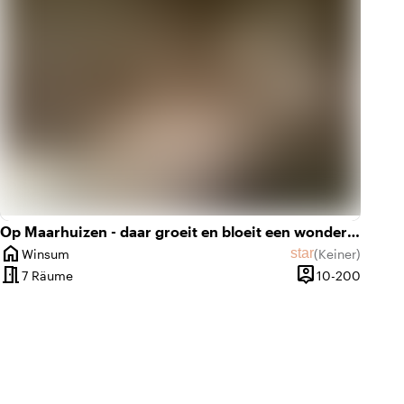
Op Maarhuizen - daar groeit en bloeit een wonderland
home
ttliche Bewertung von 9,6 von 10
der Bewertungen: 43
star
Winsum
(
Keiner
)
Ort
Keine Bewertun
meeting_room
person_pin
is 250 Personen
10 bis
7 Räume
10-200
Kapazität