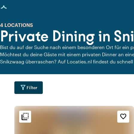
eite geladen
4 LOCATIONS
Private Dining in S
Bist du auf der Suche nach einem besonderen Ort für ein 
Möchtest du deine Gäste mit einem privaten Dinner an eine
Snikzwaag überraschen? Auf Locaties.nl findest du schnell 
Snikzwaag, an denen du in aller Ruhe dinieren kannst. Schau
Locations für ein köstliches privates Dinner an.
filter_alt
Filter
flip_to_back
flip_to_back
Lage
Ambiente und Ästhetik
Erreichbarkeit und Lag
favorite_border
emoji_nature
info
wate
d
An der Gracht
Ländlich
info
wate
Skandinavisch
Am Wasser