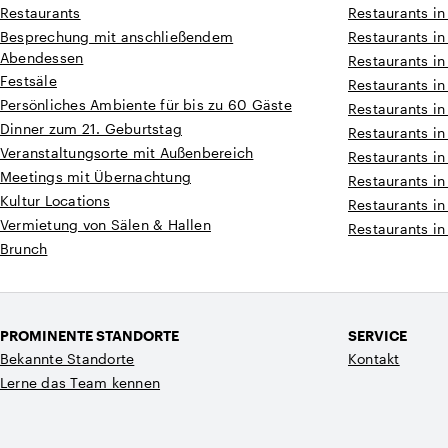
Restaurants
Restaurants in
Besprechung mit anschließendem
Restaurants in
Abendessen
Restaurants in
Festsäle
Restaurants in
Persönliches Ambiente für bis zu 60 Gäste
Restaurants i
Dinner zum 21. Geburtstag
Restaurants i
Veranstaltungsorte mit Außenbereich
Restaurants i
Meetings mit Übernachtung
Restaurants in
Kultur Locations
Restaurants in
Vermietung von Sälen & Hallen
Restaurants in
Brunch
PROMINENTE STANDORTE
SERVICE
Bekannte Standorte
Kontakt
Lerne das Team kennen