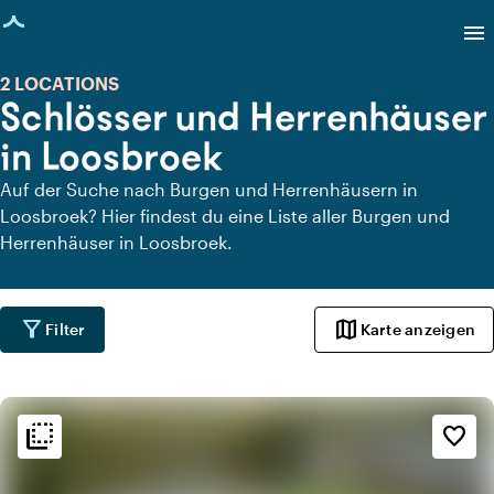
eite geladen
menu
2 LOCATIONS
Schlösser und Herrenhäuser
in Loosbroek
Auf der Suche nach Burgen und Herrenhäusern in
Loosbroek? Hier findest du eine Liste aller Burgen und
Herrenhäuser in Loosbroek.
filter_alt
map
Filter
Karte anzeigen
flip_to_back
flip_to_back
Ambiente und Ästhetik
favorite_border
style
Hotel Chic
info
Gemütlich