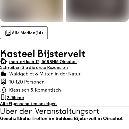
photo_library
Alle Medien
(
14
)
Kasteel Bijstervelt
cottage
monfortlaan 12, 5688NM Oirschot
Schreiben Sie die erste Rezension
Highlights
location_city
Waldgebiet & Mitten in der Natur
Lage und Umgebung
person_pin
10-120 Personen
Kapazität
style
Klassisch & Romantisch
Ambiente
meeting_room
2 Räume
Alle Eigenschaften anzeigen
Über den Veranstaltungsort
Geschäftliche Treffen im Schloss Bijstervelt in Oirschot