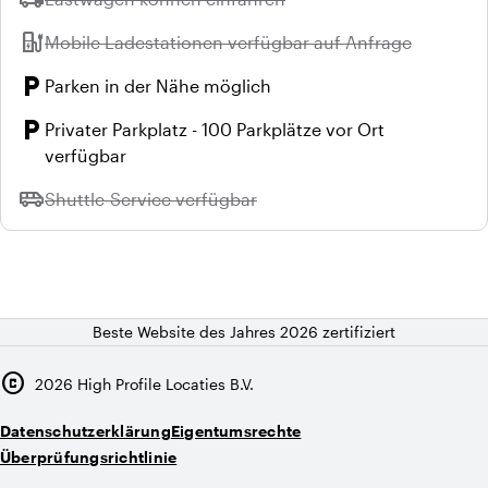
ev_station
Nicht verfügbar:
Mobile Ladestationen verfügbar auf Anfrage
local_parking
Parken in der Nähe möglich
local_parking
Privater Parkplatz - 100 Parkplätze vor Ort
verfügbar
airport_shuttle
Nicht verfügbar:
Shuttle-Service verfügbar
Beste Website des Jahres 2026 zertifiziert
copyright
2026
High Profile Locaties B.V.
Datenschutzerklärung
Eigentumsrechte
Überprüfungsrichtlinie