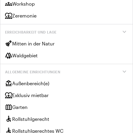
groups
Workshop
diversity_1
Zeremonie
expand_more
ERREICHBARKEIT UND LAGE
emoji_nature
Mitten in der Natur
forest
Waldgebiet
expand_more
ALLGEMEINE EINRICHTUNGEN
deck
Außenbereich(e)
diversity_1
Exklusiv mietbar
outdoor_garden
Garten
accessible
Rollstuhlgerecht
accessible
Rollstuhlgerechtes WC