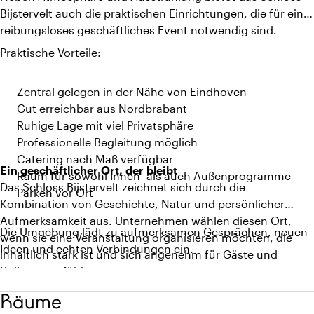
Bijstervelt auch die praktischen Einrichtungen, die für ein
reibungsloses geschäftliches Event notwendig sind.
Praktische Vorteile:
Zentral gelegen in der Nähe von Eindhoven
Gut erreichbar aus Nordbrabant
Ruhige Lage mit viel Privatsphäre
Professionelle Begleitung möglich
Catering nach Maß verfügbar
Ein geschäftlicher Ort, der bleibt
Raum für sowohl Innen- als auch Außenprogramme
Das Schloss Bijstervelt zeichnet sich durch die
Parken vor Ort
Kombination von Geschichte, Natur und persönlicher
Aufmerksamkeit aus. Unternehmen wählen diesen Ort,
Die Umgebung lädt zu aufmerksamen Gesprächen, neuen
wenn sie eine Veranstaltung organisieren möchten, die
Ideen und echten Verbindungen ein.
inhaltlich stark ist und sich angenehm für Gäste und
Kollegen anfühlt.
Räume