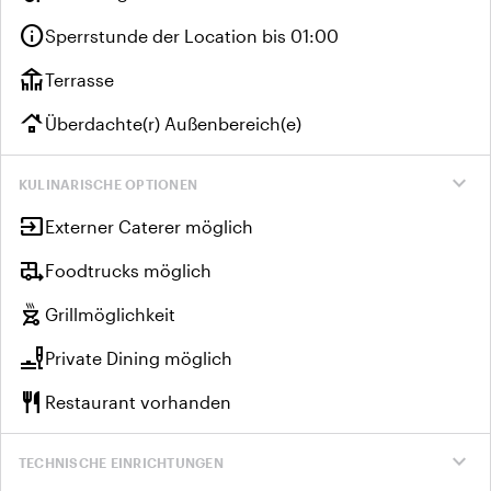
info
Sperrstunde der Location bis 01:00
deck
Terrasse
roofing
Überdachte(r) Außenbereich(e)
expand_more
KULINARISCHE OPTIONEN
input
Externer Caterer möglich
rv_hookup
Foodtrucks möglich
outdoor_grill
Grillmöglichkeit
brunch_dining
Private Dining möglich
restaurant
Restaurant vorhanden
expand_more
TECHNISCHE EINRICHTUNGEN