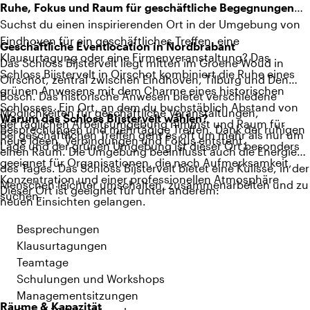
Ruhe, Fokus und Raum für geschäftliche Begegnungen
Suchst du einen inspirierenden Ort in der Umgebung von
Eindhoven für ein geschäftliches Treffen, eine
Geschäftliche Eventlocation in Nordbrabant
Klausurtagung oder eine Firmenveranstaltung? Das
Das Schloss Bijstervelt liegt mitten im Groene Woud in
Schloss Bijstervelt in Oirschot kombiniert die Ruhe eines
Oirschot, zentral zwischen Eindhoven, Tilburg und Den
grünen Anwesens mit dem Charme eines historischen
Bosch. Das historische Anwesen bietet verschiedene
Schlosses. Ein Ort, an dem du buchstäblich Abstand von
Möglichkeiten für geschäftliche Veranstaltungen,
Warum das Schloss Bijstervelt wählen?
der täglichen Arbeitsumgebung nimmst und Raum für
Besprechungen und mehrtägige Treffen. Dank der ruhigen
Bei geschäftlichen Treffen geht es oft um mehr als nur um
neue Ideen, Verbindungen und Fokus entsteht.
Lage und der grünen Umgebung ist dieser Ort besonders
einen Raum. Die Umgebung beeinflusst auch die Energie
geeignet für Organisationen, die nach Aufmerksamkeit,
des Tages. Das Schloss Bijstervelt bietet eine Kulisse, in der
Konzentration und einer professionellen Atmosphäre
Menschen leichter umschalten, zusammenarbeiten und zu
Dieser Ort ist geeignet für unter anderem:
suchen.
neuen Einsichten gelangen.
Besprechungen
Klausurtagungen
Teamtage
Schulungen und Workshops
Managementsitzungen
Räume & Kapazität