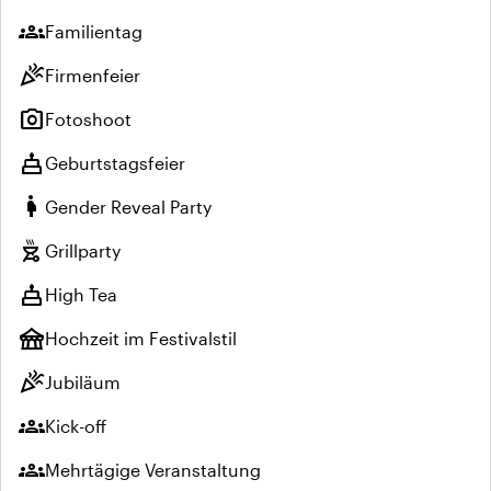
groups
Familientag
celebration
Firmenfeier
photo_camera
Fotoshoot
cake
Geburtstagsfeier
pregnant_woman
Gender Reveal Party
outdoor_grill
Grillparty
cake
High Tea
festival
Hochzeit im Festivalstil
celebration
Jubiläum
groups
Kick-off
groups
Mehrtägige Veranstaltung