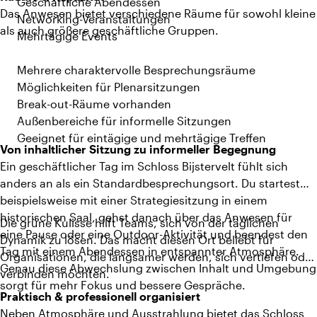
Geschäftliche Abendessen
Das Anwesen bietet verschiedene Räume für sowohl kleine
Networking-Veranstaltungen
als auch größere geschäftliche Gruppen.
Mehrtägige Events
Mehrere charaktervolle Besprechungsräume
Möglichkeiten für Plenarsitzungen
Break-out-Räume vorhanden
Außenbereiche für informelle Sitzungen
Geeignet für eintägige und mehrtägige Treffen
Von inhaltlicher Sitzung zu informeller Begegnung
Ein geschäftlicher Tag im Schloss Bijstervelt fühlt sich
anders an als ein Standardbesprechungsort. Du startest
beispielsweise mit einer Strategiesitzung in einem
historischen Saal, gehst danach über das Anwesen für
Die grüne Kulisse hilft Teams, sich von der täglichen
eine Pause oder eine Outdoor-Aktivität und beendest den
Dynamik zu lösen. Das macht diesen Ort beliebt für
Tag mit einem Abendessen in entspannter Atmosphäre.
Organisationen, die langsamer werden, sich vertiefen oder
Genau diese Abwechslung zwischen Inhalt und Umgebung
verbinden möchten.
sorgt für mehr Fokus und bessere Gespräche.
Praktisch & professionell organisiert
Neben Atmosphäre und Ausstrahlung bietet das Schloss