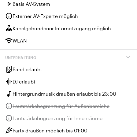
play_arrow
Basis AV-System
info
Externer AV-Experte möglich
lan
Kabelgebundener Internetzugang möglich
wifi
WLAN
expand_more
UNTERHALTUNG
speaker_group
Band erlaubt
graphic_eq
DJ erlaubt
music_note
Hintergrundmusik draußen erlaubt bis 23:00
info
Nicht verfügbar:
Lautstärkebegrenzung für Außenbereiche
info
Nicht verfügbar:
Lautstärkebegrenzung für Innenräume
celebration
Party draußen möglich bis 01:00