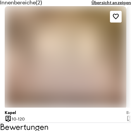
Menge innenbereiche: 2
Innenbereiche
(
2
)
Übersicht anzeigen
favorite_border
Kapel
Br
person_pin
person
10 bis 120 Personen
10-120
Kapazität
Ka
Bewertungen