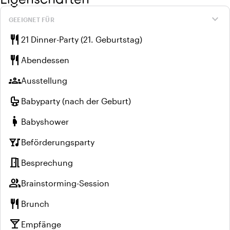
expand_more
GEEIGNET FÜR
restaurant
21 Dinner-Party (21. Geburtstag)
restaurant
Abendessen
groups
Ausstellung
crib
Babyparty (nach der Geburt)
pregnant_woman
Babyshower
nightlife
Beförderungsparty
meeting_room
Besprechung
group
Brainstorming-Session
restaurant
Brunch
local_bar
Empfänge