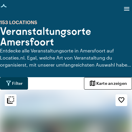
eite geladen
menu
153 LOCATIONS
Veranstaltungsorte
Amersfoort
Entdecke alle Veranstaltungsorte in Amersfoort auf
Locaties.nl. Egal, welche Art von Veranstaltung du
organisierst, mit unserer umfangreichsten Auswahl haben
wir immer den perfekten Ort für dein Event in Amersfoort.
filter_alt
map
Filter
Karte anzeigen
flip_to_back
flip_to_back
Ambiente und Ästhetik
favorite_border
info
Klassisch
apartment
Modernes Design