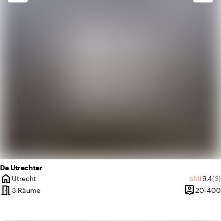
info
Skandinavisch
park
Urban Jungle
De Utrechter
home
Durch
An
star
Utrecht
9,4
(3)
Ort
meeting_room
person_pin
3 Räume
20-400
Kapazität