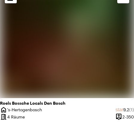
info
Kneipenstil
info
Gemütlich
Roels Bossche Locals Den Bosch
home
Durch
An
star
's-Hertogenbosch
9,2
(1)
Ort
meeting_room
person_pin
4 Räume
2-350
Kapazitä