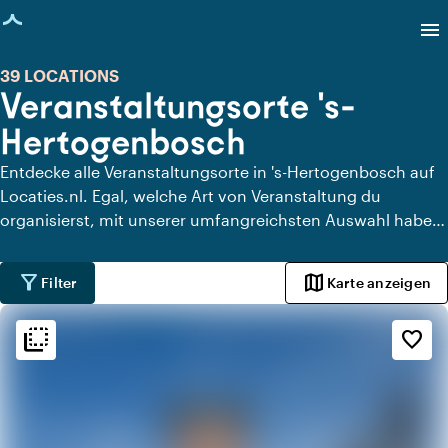
eite geladen
menu
39 LOCATIONS
Veranstaltungsorte 's-
Hertogenbosch
Entdecke alle Veranstaltungsorte in 's-Hertogenbosch auf
Locaties.nl. Egal, welche Art von Veranstaltung du
organisierst, mit unserer umfangreichsten Auswahl haben
wir immer den perfekten Ort für dein Event in 's-
Hertogenbosch.
filter_alt
map
Filter
Karte anzeigen
flip_to_back
flip_to_back
Ambiente und Ästhetik
favorite_border
info
Industriell