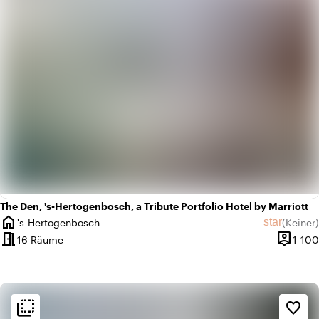
The Den, 's-Hertogenbosch, a Tribute Portfolio Hotel by Marriott
home
star
's-Hertogenbosch
(
Keiner
)
Ort
Keine Bew
meeting_room
person_pin
16 Räume
1-100
Kapazit
flip_to_back
flip_to_back
Ambiente und Ästhetik
favorite_border