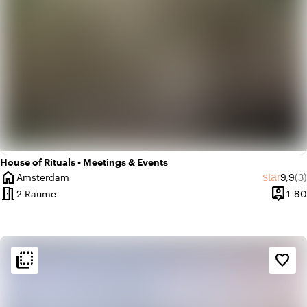
House of Rituals - Meetings & Events
home
Durch
An
star
Amsterdam
9,9
(3)
Ort
meeting_room
person_pin
2 Räume
1-80
Kapazi
flip_to_back
flip_to_back
Ambiente und Ästhetik
favorite_border
history
Retro