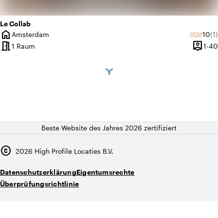
Le Collab
home
Durc
An
star
Amsterdam
10
(1)
Ort
meeting_room
person_pin
1 Raum
1-40
Kapazi
Beste Website des Jahres 2026 zertifiziert
copyright
2026
High Profile Locaties B.V.
Datenschutzerklärung
Eigentumsrechte
Überprüfungsrichtlinie