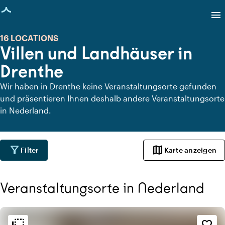
eite geladen
menu
16 LOCATIONS
Villen und Landhäuser in
Drenthe
Wir haben in Drenthe keine Veranstaltungsorte gefunden
und präsentieren Ihnen deshalb andere Veranstaltungsorte
in Nederland.
filter_alt
map
Filter
Karte anzeigen
Veranstaltungsorte in Nederland
Ambiente und Ästhetik