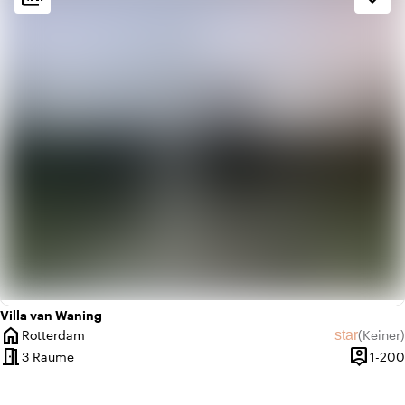
history
Retro
Villa van Waning
home
star
Rotterdam
(
Keiner
)
Ort
Keine Bew
meeting_room
person_pin
3 Räume
1-200
Kapazitä