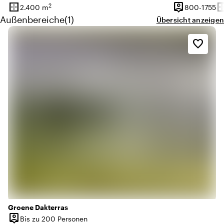
border_outer
person_pin
border_o
2
80
2.400 m
800-1755
Oberfläche
Kapazität
Ob
Menge außenbereiche: 1
Außenbereiche
(
1
)
Übersicht anzeigen
favorite_border
Groene Dakterras
person_pin
Bis zu 200 Personen
Kapazität