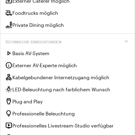
input
Externer Caterer möglich
rv_hookup
Foodtrucks möglich
brunch_dining
Private Dining möglich
expand_more
TECHNISCHE EINRICHTUNGEN
play_arrow
Basis AV-System
info
Externer AV-Experte möglich
lan
Kabelgebundener Internetzugang möglich
wb_incandescent
LED-Beleuchtung nach farblichem Wunsch
settings_input_hdmi
Plug and Play
lightbulb
Professionelle Beleuchtung
live_tv
Professionelles Livestream-Studio verfügbar