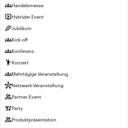
groups
Handelsmesse
live_tv
Hybrider Event
celebration
Jubiläum
groups
Kick-off
groups
Konferenz
emoji_people
Konzert
groups
Mehrtägige Veranstaltung
hub
Netzwerk-Veranstaltung
group
Partner-Event
nightlife
Party
group
Produktpräsentation