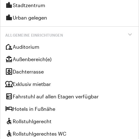
location_city
Stadtzentrum
location_city
Urban gelegen
expand_more
ALLGEMEINE EINRICHTUNGEN
location_away
Auditorium
deck
Außenbereich(e)
yard
Dachterrasse
diversity_1
Exklusiv mietbar
elevator
Fahrstuhl auf allen Etagen verfügbar
hotel
Hotels in Fußnähe
accessible
Rollstuhlgerecht
accessible
Rollstuhlgerechtes WC