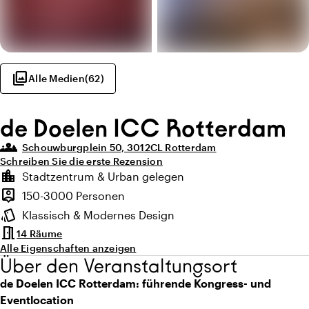
photo_library
Alle Medien
(
62
)
de Doelen ICC Rotterdam
groups_3
Schouwburgplein 50, 3012CL Rotterdam
Schreiben Sie die erste Rezension
Highlights
location_city
Stadtzentrum & Urban gelegen
Lage und Umgebung
person_pin
150-3000 Personen
Kapazität
style
Klassisch & Modernes Design
Ambiente
meeting_room
14 Räume
Alle Eigenschaften anzeigen
Über den Veranstaltungsort
de Doelen ICC Rotterdam: führende Kongress- und
Eventlocation