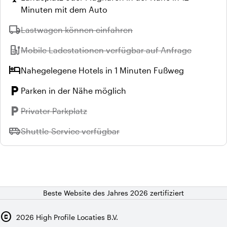
Minuten mit dem Auto
local_shipping
Nicht verfügbar:
Lastwagen können einfahren
ev_station
Nicht verfügbar:
Mobile Ladestationen verfügbar auf Anfrage
hotel
Nahegelegene Hotels in 1 Minuten Fußweg
local_parking
Parken in der Nähe möglich
local_parking
Nicht verfügbar:
Privater Parkplatz
airport_shuttle
Nicht verfügbar:
Shuttle-Service verfügbar
Beste Website des Jahres 2026 zertifiziert
copyright
2026
High Profile Locaties B.V.